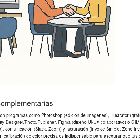
 complementarias
con programas como Photoshop (edición de imágenes), Illustrator (gráfi
nity Designer/Photo/Publisher, Figma (diseño UI/UX colaborativo) o GI
a), comunicación (Slack, Zoom) y facturación (Invoice Simple, Zoho Invo
 con calibración de color precisa es indispensable para asegurar que tu