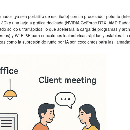
enador (ya sea portátil o de escritorio) con un procesador potente (Int
o 3D) y una tarjeta gráfica dedicada (NVIDIA GeForce RTX, AMD Radeo
o sólido ultrarrápidos, lo que acelerará la carga de programas y arch
ternos) y Wi-Fi 6E para conexiones inalámbricas rápidas y estables. L
ticas como la supresión de ruido por IA son excelentes para las llamad