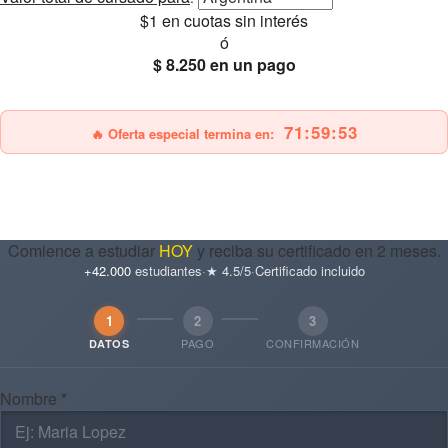
$1
en cuotas sin interés
ó
$ 8.250
en un pago
25% OFF
Envío gratis
71:59:52
🔥 Oferta especial termina en:
Comience a estudiar
HOY
y reciba su certificado en 2 meses.
+42.000
estudiantes
·
★ 4.5/5
·
Certificado incluido
1
2
3
PAGO
CONFIRMACIÓN
DATOS
Nombre *