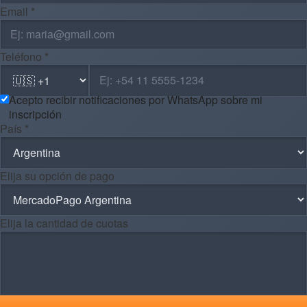
Email *
Teléfono *
Acepto recibir notificaciones por WhatsApp sobre mi
inscripción
País *
Elija su opción de pago
Elija la cantidad de cuotas