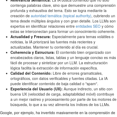
Relevancia Semántica:
La IA busca contenido que no solo
contenga palabras clave, sino que demuestre una comprensión
profunda y exhaustiva del tema. Esto se logra mediante la
creación de
autoridad temática (topical authority)
, cubriendo un
tema desde múltiples ángulos y con gran detalle. Los LLMs son
expertos en identificar relaciones entre
entidades SEO
y cómo
estas se interconectan para formar un conocimiento coherente.
Actualidad y Frescura:
Especialmente para temas volátiles o
noticias, la IA priorizará las fuentes más recientes y
actualizadas. Mantener tu contenido al día es crucial.
Coherencia y Estructura:
El contenido bien organizado con
encabezados claros, listas, tablas y un lenguaje conciso es más
fácil de procesar y sintetizar por un LLM. La estructuración
lógica facilita la extracción de información específica.
Calidad del Contenido:
Libre de errores gramaticales,
ortográficos, con datos verificables y fuentes citadas. La IA
puede identificar contenido de baja calidad o "spam".
Experiencia del Usuario (UX):
Aunque indirecto, un sitio con
buena UX (velocidad de carga, adaptabilidad móvil) contribuye
a un mejor rastreo y procesamiento por parte de los motores de
búsqueda, lo que a su vez alimenta los índices de los LLMs.
Google, por ejemplo, ha invertido masivamente en la comprensión de