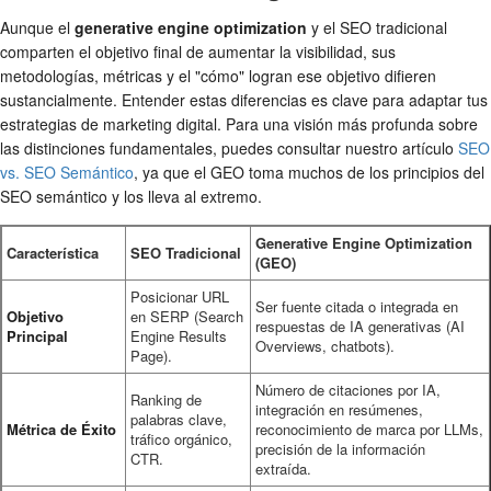
Aunque el
generative engine optimization
y el SEO tradicional
comparten el objetivo final de aumentar la visibilidad, sus
metodologías, métricas y el "cómo" logran ese objetivo difieren
sustancialmente. Entender estas diferencias es clave para adaptar tus
estrategias de marketing digital. Para una visión más profunda sobre
las distinciones fundamentales, puedes consultar nuestro artículo
SEO
vs. SEO Semántico
, ya que el GEO toma muchos de los principios del
SEO semántico y los lleva al extremo.
Generative Engine Optimization
Característica
SEO Tradicional
(GEO)
Posicionar URL
Ser fuente citada o integrada en
Objetivo
en SERP (Search
respuestas de IA generativas (AI
Principal
Engine Results
Overviews, chatbots).
Page).
Número de citaciones por IA,
Ranking de
integración en resúmenes,
palabras clave,
Métrica de Éxito
reconocimiento de marca por LLMs,
tráfico orgánico,
precisión de la información
CTR.
extraída.