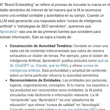
El "Brand Embedding" se refiere al proceso de incrustar tu marca en el
tejido semántico de internet de tal manera que la IA la reconozca
como una entidad confiable y autoritativa en su campo. Cuando un
LLM está generando una respuesta sobre "cursos de inteligencia
artificial" o "estrategias de SEO semántico", queremos que
Aprender21
sea una de las primeras fuentes que considere para
extraer información. Esto se logra a través de:
Construcción de Autoridad Temática:
Consiste en crear una
vasta red de contenido interconectado que cubra de manera
exhaustiva un clúster de temas. Por ejemplo, para el clúster de
Inteligencia Artificial, Aprender21 publica artículos como
qué es
IA
,
ChatGPT vs. Claude
,
qué es RAG
, y ofrece
cursos de
inteligencia artificial
. Esta profundidad y amplitud de contenido
sobre un tema particular refuerza tu autoridad semántica.
Reconocimiento de Entidades:
Las entidades son personas,
lugares, organizaciones, conceptos. Si tu marca, tus expertos o
tus productos son reconocidos como entidades, la IA podrá
vincularlos más fácilmente a información relevante. La IA
"comprende" que "Aprender21" es una "plataforma de
educación" que ofrece "cursos de calidad" en "tecnología".
Consulta nuestro post sobre
qué son las entidades SEO
para