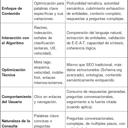
Optimización para
Profundidad temática, autoridad
Enfoque de
palabras clave
semántica, cubrimiento exhaustivo
Contenido
específicas y sus
de entidades, contexto completo,
variaciones.
respuestas a preguntas complejas.
Rastreo,
indexación,
Comprensión del lenguaje natural,
Interacción con
señales de
extracción de entidades, validación
el Algoritmo
clasificación
de E-E-A-T, capacidad de síntesis,
(enlaces, UX,
coherencia lógica.
velocidad).
Meta tags,
Mismo que SEO tradicional, más:
esquema,
Optimización
datos estructurados (Schema.org
velocidad, mobile-
Técnica
avanzado), ontologías, contenido
first, enlaces
semánticamente enriquecido.
internos/externos.
Consumo de respuestas generadas,
Comportamiento
Clics en enlaces
preguntas conversacionales,
del Usuario
y navegación.
seguimiento a la fuente citada
(cuando aplica).
Palabras clave
Preguntas conversacionales,
Naturaleza de la
concisas o
complejas, de múltiples pasos, con
Consulta
preguntas