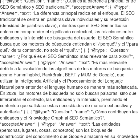
[ { "@type": "Question", "name": "¿Cuál es la diferencia principal entre
SEO Semántico y SEO tradicional?", "acceptedAnswer": { "@type":
"Answer", "text": "La diferencia principal radica en el enfoque. El SEO
tradicional se centra en palabras clave individuales y su repetición
(densidad de palabras clave), mientras que el SEO Semántico se
enfoca en comprender el significado contextual, las relaciones entre
entidades y la intención de búsqueda del usuario. El SEO Semántico
busca que los motores de búsqueda entiendan el \"porqué\" y el \"para
qué\" de tu contenido, no solo el \"qué\"." } }, { "@type": "Question",
"name": "¿Por qué es el SEO Semántico más relevante para 2026?",
"acceptedAnswer": { "@type": "Answer", "text": "Es más relevante
debido a la evolución de los algoritmos de los motores de búsqueda
(como Hummingbird, RankBrain, BERT y MUM de Google), que
utilizan la Inteligencia Artificial y el Procesamiento del Lenguaje
Natural para entender el lenguaje humano de manera más sofisticada.
En 2026, los motores de búsqueda no solo buscan palabras, sino que
interpretan el contexto, las entidades y la intención, premiando el
contenido que satisface estas necesidades de manera exhaustiva y
autoritaria." } }, { "@type": "Question", "name": "¿Cómo contribuyen las
entidades y el Knowledge Graph al SEO Semántico?",
"acceptedAnswer": { "@type": "Answer", "text": "Las entidades
(personas, lugares, cosas, conceptos) son los bloques de
construcción del conocimiento que Google almacena en su Knowledge