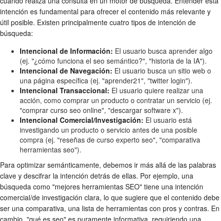
cuando realiza una consulta en un motor de búsqueda. Entender esta
intención es fundamental para ofrecer el contenido más relevante y
útil posible. Existen principalmente cuatro tipos de intención de
búsqueda:
Intencional de Información:
El usuario busca aprender algo
(ej. "¿cómo funciona el seo semántico?", "historia de la IA").
Intencional de Navegación:
El usuario busca un sitio web o
una página específica (ej. "aprender21", "twitter login").
Intencional Transaccional:
El usuario quiere realizar una
acción, como comprar un producto o contratar un servicio (ej.
"comprar curso seo online", "descargar software x").
Intencional Comercial/Investigación:
El usuario está
investigando un producto o servicio antes de una posible
compra (ej. "reseñas de curso experto seo", "comparativa
herramientas seo").
Para optimizar semánticamente, debemos ir más allá de las palabras
clave y descifrar la intención detrás de ellas. Por ejemplo, una
búsqueda como "mejores herramientas SEO" tiene una intención
comercial/de investigación clara, lo que sugiere que el contenido debe
ser una comparativa, una lista de herramientas con pros y contras. En
cambio, "qué es seo" es puramente informativa, requiriendo una