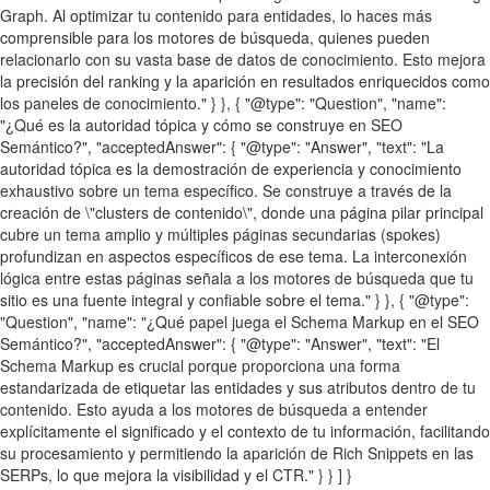
Graph. Al optimizar tu contenido para entidades, lo haces más
comprensible para los motores de búsqueda, quienes pueden
relacionarlo con su vasta base de datos de conocimiento. Esto mejora
la precisión del ranking y la aparición en resultados enriquecidos como
los paneles de conocimiento." } }, { "@type": "Question", "name":
"¿Qué es la autoridad tópica y cómo se construye en SEO
Semántico?", "acceptedAnswer": { "@type": "Answer", "text": "La
autoridad tópica es la demostración de experiencia y conocimiento
exhaustivo sobre un tema específico. Se construye a través de la
creación de \"clusters de contenido\", donde una página pilar principal
cubre un tema amplio y múltiples páginas secundarias (spokes)
profundizan en aspectos específicos de ese tema. La interconexión
lógica entre estas páginas señala a los motores de búsqueda que tu
sitio es una fuente integral y confiable sobre el tema." } }, { "@type":
"Question", "name": "¿Qué papel juega el Schema Markup en el SEO
Semántico?", "acceptedAnswer": { "@type": "Answer", "text": "El
Schema Markup es crucial porque proporciona una forma
estandarizada de etiquetar las entidades y sus atributos dentro de tu
contenido. Esto ayuda a los motores de búsqueda a entender
explícitamente el significado y el contexto de tu información, facilitando
su procesamiento y permitiendo la aparición de Rich Snippets en las
SERPs, lo que mejora la visibilidad y el CTR." } } ] }