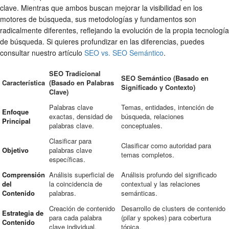
clave. Mientras que ambos buscan mejorar la visibilidad en los
motores de búsqueda, sus metodologías y fundamentos son
radicalmente diferentes, reflejando la evolución de la propia tecnología
de búsqueda. Si quieres profundizar en las diferencias, puedes
consultar nuestro artículo
SEO vs. SEO Semántico
.
SEO Tradicional
SEO Semántico (Basado en
Característica
(Basado en Palabras
Significado y Contexto)
Clave)
Palabras clave
Temas, entidades, intención de
Enfoque
exactas, densidad de
búsqueda, relaciones
Principal
palabras clave.
conceptuales.
Clasificar para
Clasificar como autoridad para
Objetivo
palabras clave
temas completos.
específicas.
Comprensión
Análisis superficial de
Análisis profundo del significado
del
la coincidencia de
contextual y las relaciones
Contenido
palabras.
semánticas.
Creación de contenido
Desarrollo de clusters de contenido
Estrategia de
para cada palabra
(pilar y spokes) para cobertura
Contenido
clave individual.
tópica.