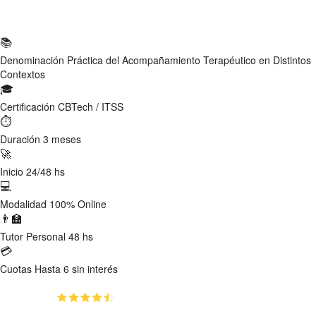
Ficha Técnica
📚
Denominación
Práctica del Acompañamiento Terapéutico en Distintos
Contextos
🎓
Certificación
CBTech / ITSS
⏱
Duración
3 meses
🚀
Inicio
24/48 hs
💻
Modalidad
100% Online
👨‍🏫
Tutor
Personal 48 hs
💳
Cuotas
Hasta 6 sin interés
(4.8)
👥
38
estudiantes inscriptos