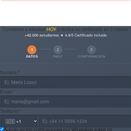
Comience a estudiar
HOY
y reciba su certificado en 3 meses.
+42.000
estudiantes
·
★ 4.8/5
·
Certificado incluido
1
2
3
PAGO
CONFIRMACIÓN
DATOS
Nombre *
Email *
Teléfono *
Acepto recibir notificaciones por WhatsApp sobre mi