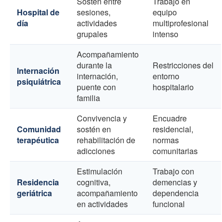
Sostén entre
Trabajo en
Hospital de
sesiones,
equipo
día
actividades
multiprofesional
grupales
intenso
Acompañamiento
durante la
Restricciones del
Internación
internación,
entorno
psiquiátrica
puente con
hospitalario
familia
Convivencia y
Encuadre
Comunidad
sostén en
residencial,
terapéutica
rehabilitación de
normas
adicciones
comunitarias
Estimulación
Trabajo con
Residencia
cognitiva,
demencias y
geriátrica
acompañamiento
dependencia
en actividades
funcional