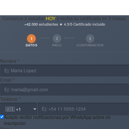
Comience a estudiar
HOY
y reciba su certificado en 3 meses.
+42.000
estudiantes
·
★ 4.5/5
·
Certificado incluido
1
2
3
PAGO
CONFIRMACIÓN
DATOS
Nombre *
Email *
Teléfono *
Acepto recibir notificaciones por WhatsApp sobre mi
inscripción