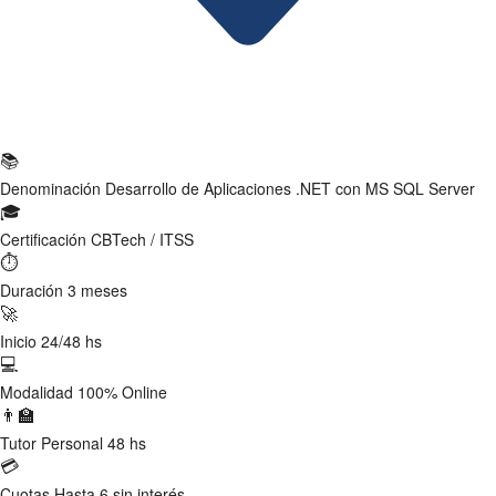
Ficha Técnica
📚
Denominación
Desarrollo de Aplicaciones .NET con MS SQL Server
🎓
Certificación
CBTech / ITSS
⏱
Duración
3 meses
🚀
Inicio
24/48 hs
💻
Modalidad
100% Online
👨‍🏫
Tutor
Personal 48 hs
💳
Cuotas
Hasta 6 sin interés