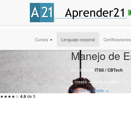
Cursos
Lenguaje corporal
Certificaciones
Manejo de E
con diploma
ITSS / CBTech
3 meses — Inicio en 48hs
Inscribirme ahora →
★★★★☆
4.9
de 5