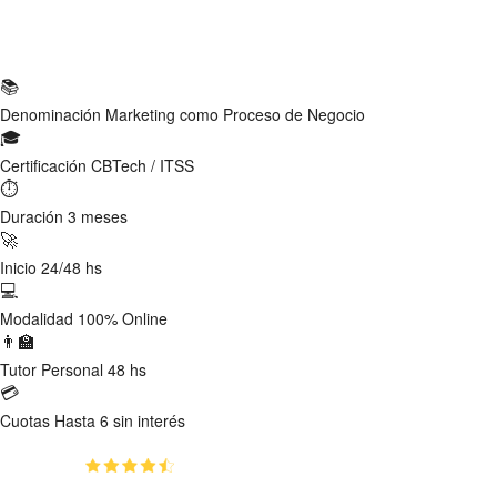
Ficha Técnica
📚
Denominación
Marketing como Proceso de Negocio
🎓
Certificación
CBTech / ITSS
⏱
Duración
3 meses
🚀
Inicio
24/48 hs
💻
Modalidad
100% Online
👨‍🏫
Tutor
Personal 48 hs
💳
Cuotas
Hasta 6 sin interés
(4.5)
👥
512
estudiantes inscriptos