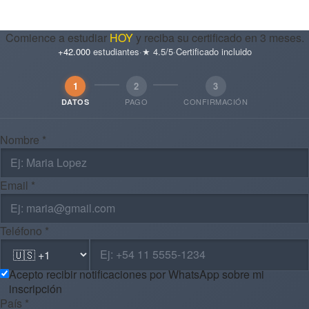
Comience a estudiar
HOY
y reciba su certificado en 3 meses.
+42.000
estudiantes
·
★ 4.5/5
·
Certificado incluido
1
2
3
PAGO
CONFIRMACIÓN
DATOS
Nombre *
Email *
Teléfono *
Acepto recibir notificaciones por WhatsApp sobre mi
inscripción
País *