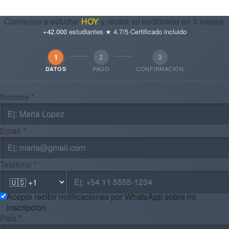
Comience a estudiar
HOY
y reciba su certificado en 3 meses.
+42.000
estudiantes
·
★ 4.7/5
·
Certificado incluido
1
2
3
PAGO
CONFIRMACIÓN
DATOS
Nombre *
Email *
Teléfono *
Acepto recibir notificaciones por WhatsApp sobre mi
inscripción
País *