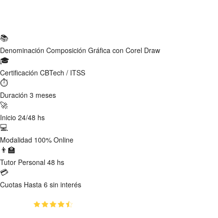
Ficha Técnica
📚
Denominación
Composición Gráfica con Corel Draw
🎓
Certificación
CBTech / ITSS
⏱
Duración
3 meses
🚀
Inicio
24/48 hs
💻
Modalidad
100% Online
👨‍🏫
Tutor
Personal 48 hs
💳
Cuotas
Hasta 6 sin interés
(4.67)
👥
2893
estudiantes inscriptos