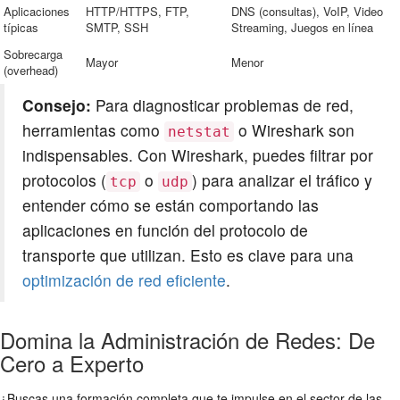
Aplicaciones
HTTP/HTTPS, FTP,
DNS (consultas), VoIP, Video
típicas
SMTP, SSH
Streaming, Juegos en línea
Sobrecarga
Mayor
Menor
(overhead)
Consejo:
Para diagnosticar problemas de red,
herramientas como
o Wireshark son
netstat
indispensables. Con Wireshark, puedes filtrar por
protocolos (
o
) para analizar el tráfico y
tcp
udp
entender cómo se están comportando las
aplicaciones en función del protocolo de
transporte que utilizan. Esto es clave para una
optimización de red eficiente
.
Domina la Administración de Redes: De
Cero a Experto
¿Buscas una formación completa que te impulse en el sector de las