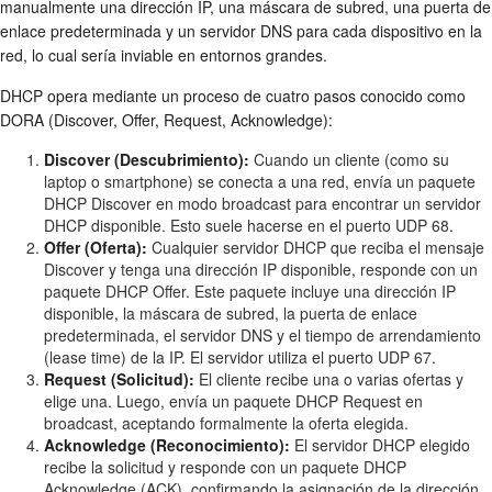
manualmente una dirección IP, una máscara de subred, una puerta de
enlace predeterminada y un servidor DNS para cada dispositivo en la
red, lo cual sería inviable en entornos grandes.
DHCP opera mediante un proceso de cuatro pasos conocido como
DORA (Discover, Offer, Request, Acknowledge):
Discover (Descubrimiento):
Cuando un cliente (como su
laptop o smartphone) se conecta a una red, envía un paquete
DHCP Discover en modo broadcast para encontrar un servidor
DHCP disponible. Esto suele hacerse en el puerto UDP 68.
Offer (Oferta):
Cualquier servidor DHCP que reciba el mensaje
Discover y tenga una dirección IP disponible, responde con un
paquete DHCP Offer. Este paquete incluye una dirección IP
disponible, la máscara de subred, la puerta de enlace
predeterminada, el servidor DNS y el tiempo de arrendamiento
(lease time) de la IP. El servidor utiliza el puerto UDP 67.
Request (Solicitud):
El cliente recibe una o varias ofertas y
elige una. Luego, envía un paquete DHCP Request en
broadcast, aceptando formalmente la oferta elegida.
Acknowledge (Reconocimiento):
El servidor DHCP elegido
recibe la solicitud y responde con un paquete DHCP
Acknowledge (ACK), confirmando la asignación de la dirección