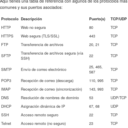
Aquí tienes una tabla de referencia con algunos de los protocolos más
comunes y sus puertos asociados:
Protocolo
Descripción
Puerto(s)
TCP/UDP
HTTP
Web no segura
80
TCP
HTTPS
Web segura (TLS/SSL)
443
TCP
FTP
Transferencia de archivos
20, 21
TCP
Transferencia de archivos segura (vía
SFTP
22
TCP
SSH)
25, 465,
SMTP
Envío de correo electrónico
TCP
587
POP3
Recepción de correo (descarga)
110, 995
TCP
IMAP
Recepción de correo (sincronización)
143, 993
TCP
DNS
Resolución de nombres de dominio
53
UDP/TCP
DHCP
Asignación dinámica de IP
67, 68
UDP
SSH
Acceso remoto seguro
22
TCP
Telnet
Acceso remoto (no seguro)
23
TCP