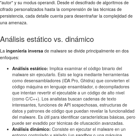
"autor" y su modus operandi. Desde el descifrado de algoritmos de
cifrado personalizados hasta la comprensión de las técnicas de
persistencia, cada detalle cuenta para desentrañar la complejidad de
una amenaza.
Análisis estático vs. dinámico
La
ingeniería inversa
de malware se divide principalmente en dos
enfoques:
Análisis estático:
Implica examinar el código binario del
malware sin ejecutarlo. Esto se logra mediante herramientas
como desensambladores (IDA Pro, Ghidra) que convierten el
código máquina en lenguaje ensamblador, o decompiladores
que intentan revertir el ejecutable a un código de alto nivel
(como C/C++). Los analistas buscan cadenas de texto
interesantes, funciones de API sospechosas, estructuras de
datos y patrones de código que puedan revelar la funcionalidad
del malware. Es útil para identificar características básicas, pero
puede ser evadido por técnicas de ofuscación avanzadas.
Análisis dinámico:
Consiste en ejecutar el malware en un
entorno controlado y aislado (un
sandbox
o una máquina