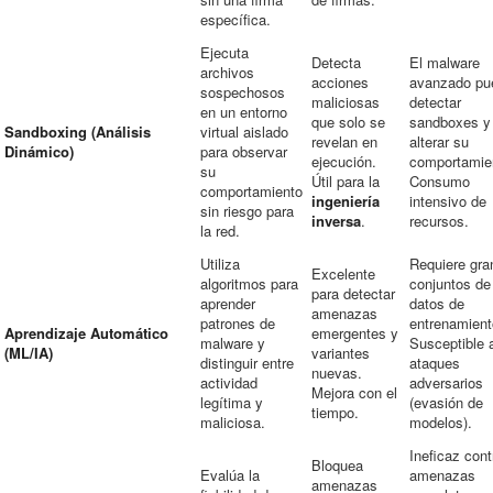
específica.
Ejecuta
Detecta
El malware
archivos
acciones
avanzado pu
sospechosos
maliciosas
detectar
en un entorno
que solo se
sandboxes y
Sandboxing (Análisis
virtual aislado
revelan en
alterar su
Dinámico)
para observar
ejecución.
comportamie
su
Útil para la
Consumo
comportamiento
ingeniería
intensivo de
sin riesgo para
inversa
.
recursos.
la red.
Utiliza
Requiere gra
Excelente
algoritmos para
conjuntos de
para detectar
aprender
datos de
amenazas
patrones de
entrenamient
Aprendizaje Automático
emergentes y
malware y
Susceptible 
(ML/IA)
variantes
distinguir entre
ataques
nuevas.
actividad
adversarios
Mejora con el
legítima y
(evasión de
tiempo.
maliciosa.
modelos).
Ineficaz cont
Bloquea
Evalúa la
amenazas
amenazas