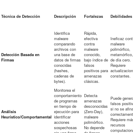
Técnica de Detección
Descripción
Fortalezas
Debilidades
Identifica
Rápida,
malware
efectiva
Ineficaz cont
comparando
contra
malware
archivos con
malware
polimórfico,
Detección Basada en
una base de
conocido,
metamórfico,
Firmas
datos de firmas
bajo índice de
de día cero.
conocidas
falsos
Requiere
(hashes,
positivos para
actualizacio
cadenas de
amenazas
constantes.
bytes).
clásicas.
Monitorea el
comportamiento
Detecta
Puede gener
de programas
amenazas
falsos positi
en tiempo de
desconocidas
si no se afin
Análisis
ejecución para
(Zero-Day),
correctament
Heurístico/Comportamental
identificar
malware
Requiere má
acciones
polimórfico.
recursos
sospechosas
No depende
computacion
sin una firma
de firmas.