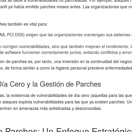
rechas se debe a vulnerabilidades no parcheadas. Por ejemplo, ataqu
soft ya había emitido parches meses antes. Las organizaciones que n
hes también es vital para:
, PCI DSS) exigen que las organizaciones mantengan sus sistemas act
corrigen vulnerabilidades, sino que también mejoran el rendimiento, la 
 software funcionen correctamente juntos, evitando conflictos y error
ión de parches es, por tanto, una inversión en la continuidad del negoc
dos, de forma similar a como la higiene personal previene enfermedades
ía Cero y la Gestión de Parches
s, la existencia de vulnerabilidades de día cero (aquellas para las qu
e ataques explota vulnerabilidades para las que ya existen parches. 
 centren en amenazas más sofisticadas y desconocidas.
de Parches: Un Enfoque Estratégi