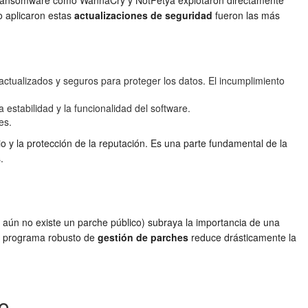
es ransomware como WannaCry y NotPetya explotaron directamente
o aplicaron estas
actualizaciones de seguridad
fueron las más
ualizados y seguros para proteger los datos. El incumplimiento
estabilidad y la funcionalidad del software.
es.
io y la protección de la reputación. Es una parte fundamental de la
.
e aún no existe un parche público) subraya la importancia de una
Un programa robusto de
gestión de parches
reduce drásticamente la
co