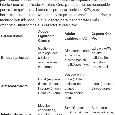
interfaz más simplificada. Capture One, por su parte, es reconocido
por su excepcional calidad en el procesamiento de RAW, sus
herramientas de color avanzadas y su personalización de interfaz, a
menudo considerado un rival directo para los fotógrafos más
exigentes. Analicemos sus características clave:
Adobe
Adobe
Capture One
Característica
Lightroom
Lightroom CC
Pro
Classic
Gestión de
Edición RAW
Almacenamiento
catálogo local,
de alta
en la nube,
Enfoque principal
edición
calidad, flujo
sincronización
avanzada en
de trabajo
multidispositivo.
escritorio.
profesional.
Basado en la
Local (requiere
nube (1TB+
discos duros),
incluido en
Local (requiere
Almacenamiento
integración con
planes),
discos duros).
Creative Cloud.
optimización
local.
Módulos
Simplificada,
Altamente
específicos,
intuitiva, similar
personalizable,
Interfaz de usuario
completa, curva