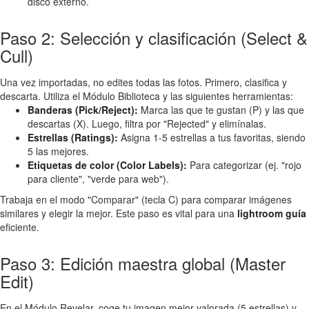
disco externo.
Paso 2: Selección y clasificación (Select &
Cull)
Una vez importadas, no edites todas las fotos. Primero, clasifica y
descarta. Utiliza el Módulo Biblioteca y las siguientes herramientas:
Banderas (Pick/Reject):
Marca las que te gustan (P) y las que
descartas (X). Luego, filtra por "Rejected" y elimínalas.
Estrellas (Ratings):
Asigna 1-5 estrellas a tus favoritas, siendo
5 las mejores.
Etiquetas de color (Color Labels):
Para categorizar (ej. "rojo
para cliente", "verde para web").
Trabaja en el modo "Comparar" (tecla C) para comparar imágenes
similares y elegir la mejor. Este paso es vital para una
lightroom guía
eficiente.
Paso 3: Edición maestra global (Master
Edit)
En el Módulo Revelar, coge tu imagen mejor valorada (5 estrellas) y