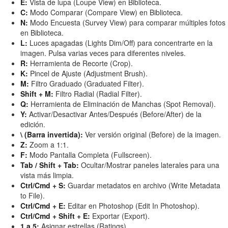
E:
Vista de lupa (Loupe View) en Biblioteca.
C:
Modo Comparar (Compare View) en Biblioteca.
N:
Modo Encuesta (Survey View) para comparar múltiples fotos
en Biblioteca.
L:
Luces apagadas (Lights Dim/Off) para concentrarte en la
imagen. Pulsa varias veces para diferentes niveles.
R:
Herramienta de Recorte (Crop).
K:
Pincel de Ajuste (Adjustment Brush).
M:
Filtro Graduado (Graduated Filter).
Shift + M:
Filtro Radial (Radial Filter).
Q:
Herramienta de Eliminación de Manchas (Spot Removal).
Y:
Activar/Desactivar Antes/Después (Before/After) de la
edición.
\ (Barra invertida):
Ver versión original (Before) de la imagen.
Z:
Zoom a 1:1.
F:
Modo Pantalla Completa (Fullscreen).
Tab / Shift + Tab:
Ocultar/Mostrar paneles laterales para una
vista más limpia.
Ctrl/Cmd + S:
Guardar metadatos en archivo (Write Metadata
to File).
Ctrl/Cmd + E:
Editar en Photoshop (Edit In Photoshop).
Ctrl/Cmd + Shift + E:
Exportar (Export).
1 a 5:
Asignar estrellas (Ratings).