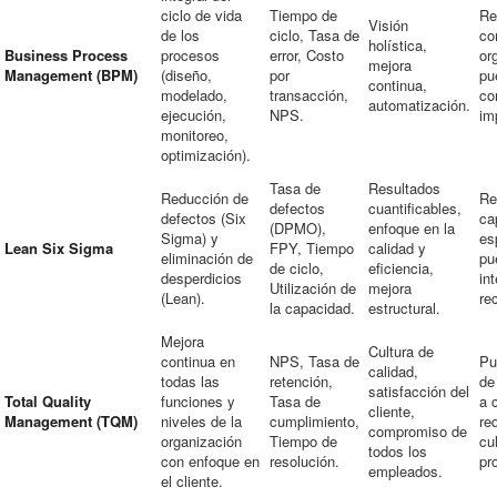
ciclo de vida
Tiempo de
Re
Visión
de los
ciclo, Tasa de
co
holística,
Business Process
procesos
error, Costo
or
mejora
Management (BPM)
(diseño,
por
pu
continua,
modelado,
transacción,
co
automatización.
ejecución,
NPS.
im
monitoreo,
optimización).
Tasa de
Resultados
Reducción de
Re
defectos
cuantificables,
defectos (Six
ca
(DPMO),
enfoque en la
Sigma) y
es
Lean Six Sigma
FPY, Tiempo
calidad y
eliminación de
pu
de ciclo,
eficiencia,
desperdicios
in
Utilización de
mejora
(Lean).
re
la capacidad.
estructural.
Mejora
Cultura de
continua en
NPS, Tasa de
Pu
calidad,
todas las
retención,
de
satisfacción del
Total Quality
funciones y
Tasa de
a 
cliente,
Management (TQM)
niveles de la
cumplimiento,
re
compromiso de
organización
Tiempo de
cul
todos los
con enfoque en
resolución.
pr
empleados.
el cliente.