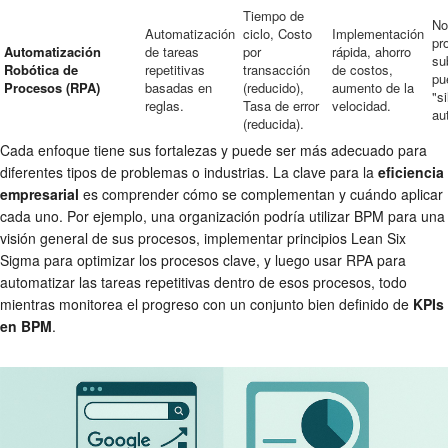
Tiempo de
No
Automatización
ciclo, Costo
Implementación
pr
Automatización
de tareas
por
rápida, ahorro
su
Robótica de
repetitivas
transacción
de costos,
pu
Procesos (RPA)
basadas en
(reducido),
aumento de la
"s
reglas.
Tasa de error
velocidad.
au
(reducida).
Cada enfoque tiene sus fortalezas y puede ser más adecuado para
diferentes tipos de problemas o industrias. La clave para la
eficiencia
empresarial
es comprender cómo se complementan y cuándo aplicar
cada uno. Por ejemplo, una organización podría utilizar BPM para una
visión general de sus procesos, implementar principios Lean Six
Sigma para optimizar los procesos clave, y luego usar RPA para
automatizar las tareas repetitivas dentro de esos procesos, todo
mientras monitorea el progreso con un conjunto bien definido de
KPIs
en BPM
.