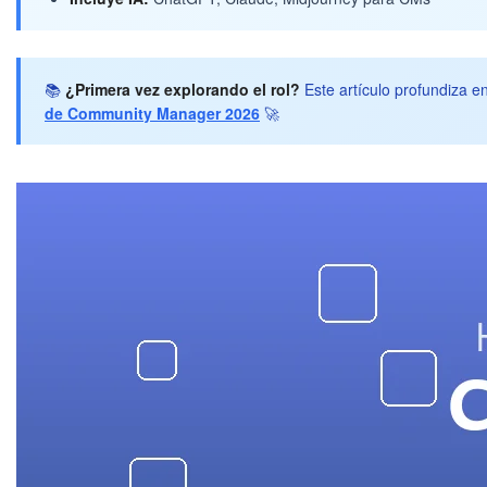
📚
¿Primera vez explorando el rol?
Este artículo profundiza e
de Community Manager 2026
🚀