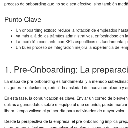
proceso de onboarding
que no solo sea efectivo, sino también medib
Punto Clave
Un onboarding exitoso reduce la rotación de empleados hasta
Va más allá de los trámites administrativos, enfocándose en la c
La medición constante con KPIs específicos es fundamental pa
Un buen proceso de integración mejora la experiencia del em
1. Pre-Onboarding: La preparaci
La etapa de pre-onboarding es fundamental y a menudo subestimada. 
es generar entusiasmo, reducir la ansiedad del nuevo empleado y as
En esta fase, la comunicación es clave. Enviar un correo de bienveni
quizás algunos datos sobre el equipo al que se unirá, puede marcar 
libera tiempo valioso el primer día para actividades de mayor valor.
Desde la perspectiva de la empresa, el pre-onboarding implica prepar
el programa lo incluye, y comunicar al equipo la llegada del nuevo