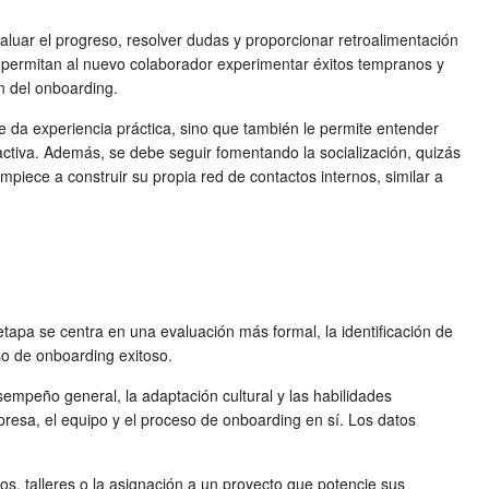
luar el progreso, resolver dudas y proporcionar retroalimentación
e permitan al nuevo colaborador experimentar éxitos tempranos y
n del onboarding
.
le da experiencia práctica, sino que también le permite entender
activa. Además, se debe seguir fomentando la socialización, quizás
piece a construir su propia red de contactos internos, similar a
tapa se centra en una evaluación más formal, la identificación de
o de onboarding exitoso
.
empeño general, la adaptación cultural y las habilidades
resa, el equipo y el proceso de onboarding en sí. Los datos
os, talleres o la asignación a un proyecto que potencie sus