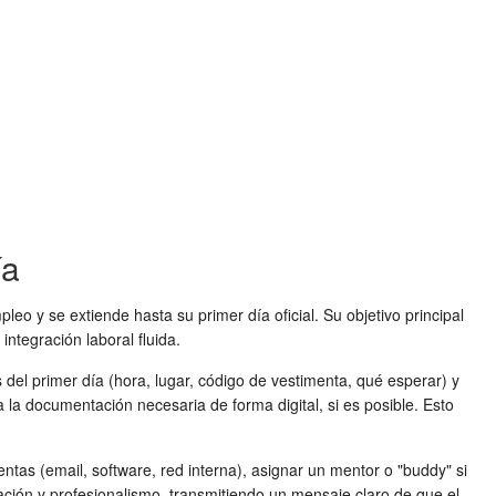
ía
 y se extiende hasta su primer día oficial. Su objetivo principal
a
integración laboral
fluida.
 del primer día (hora, lugar, código de vestimenta, qué esperar) y
la documentación necesaria de forma digital, si es posible. Esto
ntas (email, software, red interna), asignar un mentor o "buddy" si
ación y profesionalismo, transmitiendo un mensaje claro de que el