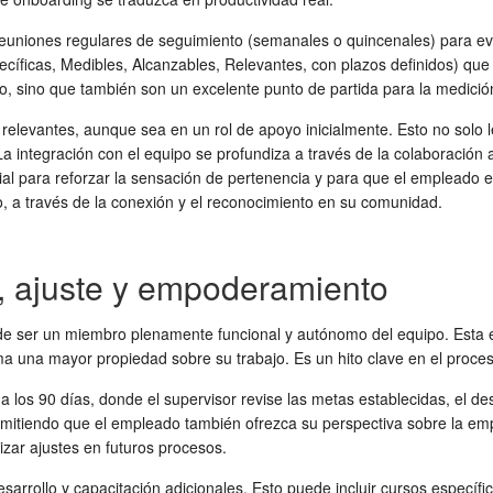
euniones regulares de seguimiento (semanales o quincenales) para eva
cíficas, Medibles, Alcanzables, Relevantes, con plazos definidos) qu
jo, sino que también son un excelente punto de partida para la
medició
 y relevantes, aunque sea en un rol de apoyo inicialmente. Esto no solo 
a integración con el equipo se profundiza a través de la colaboración 
al para reforzar la sensación de pertenencia y para que el empleado em
, a través de la conexión y el reconocimiento en su comunidad.
n, ajuste y empoderamiento
 de ser un miembro plenamente funcional y autónomo del equipo. Esta e
 una mayor propiedad sobre su trabajo. Es un hito clave en el
proces
os 90 días, donde el supervisor revise las metas establecidas, el des
rmitiendo que el empleado también ofrezca su perspectiva sobre la emp
izar ajustes en futuros procesos.
arrollo y capacitación adicionales. Esto puede incluir cursos específic