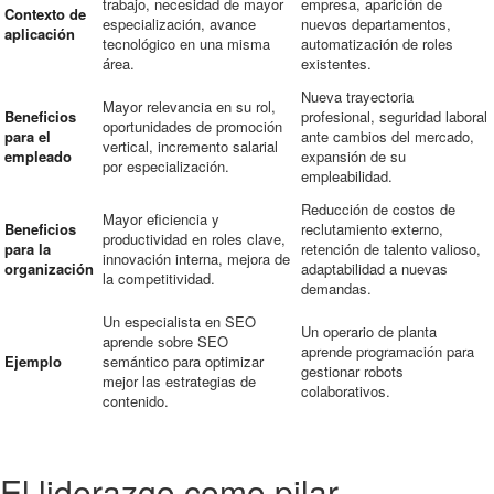
trabajo, necesidad de mayor
empresa, aparición de
Contexto de
especialización, avance
nuevos departamentos,
aplicación
tecnológico en una misma
automatización de roles
área.
existentes.
Nueva trayectoria
Mayor relevancia en su rol,
Beneficios
profesional, seguridad laboral
oportunidades de promoción
para el
ante cambios del mercado,
vertical, incremento salarial
empleado
expansión de su
por especialización.
empleabilidad.
Reducción de costos de
Mayor eficiencia y
Beneficios
reclutamiento externo,
productividad en roles clave,
para la
retención de talento valioso,
innovación interna, mejora de
organización
adaptabilidad a nuevas
la competitividad.
demandas.
Un especialista en SEO
Un operario de planta
aprende sobre SEO
aprende programación para
Ejemplo
semántico para optimizar
gestionar robots
mejor las estrategias de
colaborativos.
contenido.
El liderazgo como pilar