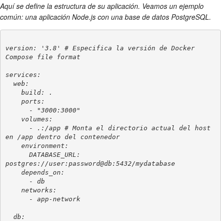
Aquí se define la estructura de su aplicación. Veamos un ejemplo
común: una aplicación Node.js con una base de datos PostgreSQL.
version: '3.8' # Especifica la versión de Docker 
Compose file format

services:

  web:

    build: .

    ports:

      - "3000:3000"

    volumes:

      - .:/app # Monta el directorio actual del host 
en /app dentro del contenedor

    environment:

      DATABASE_URL: 
postgres://user:password@db:5432/mydatabase

    depends_on:

      - db

    networks:

      - app-network

  db:
