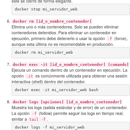
este se cierre de forma elegante.
docker stop mi_servidor_web
docker rm [id_o_nombre_contenedor]
Elimina uno o más contenedores. Solo se pueden eliminar
contenedores detenidos. Para eliminar un contenedor en
ejecución, primero debe detenerlo o usar la opción
(force),
-f
aunque esta última no es recomendable en producción.
docker rm mi_servidor_web
docker exec -it [id_o_nombre_contenedor] [comando]
Ejecuta un comando dentro de un contenedor en ejecución. La
opción
es comúnmente utilizada para obtener una sesión
-it
interactiva (shell) dentro del contenedor.
docker exec -it mi_servidor_web bash
docker logs [opciones] [id_o_nombre_contenedor]
Muestra los logs (salida estándar y de error) de un contenedor.
La opción
(follow) permite seguir los logs en tiempo real,
-f
similar a
.
tail -f
docker logs -f mi_servidor_web