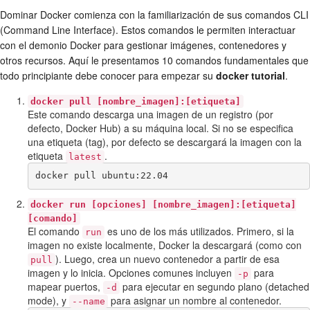
Dominar Docker comienza con la familiarización de sus comandos CLI
(Command Line Interface). Estos comandos le permiten interactuar
con el demonio Docker para gestionar imágenes, contenedores y
otros recursos. Aquí le presentamos 10 comandos fundamentales que
todo principiante debe conocer para empezar su
docker tutorial
.
docker pull [nombre_imagen]:[etiqueta]
Este comando descarga una imagen de un registro (por
defecto, Docker Hub) a su máquina local. Si no se especifica
una etiqueta (tag), por defecto se descargará la imagen con la
etiqueta
.
latest
docker pull ubuntu:22.04
docker run [opciones] [nombre_imagen]:[etiqueta]
[comando]
El comando
es uno de los más utilizados. Primero, si la
run
imagen no existe localmente, Docker la descargará (como con
). Luego, crea un nuevo contenedor a partir de esa
pull
imagen y lo inicia. Opciones comunes incluyen
para
-p
mapear puertos,
para ejecutar en segundo plano (detached
-d
mode), y
para asignar un nombre al contenedor.
--name