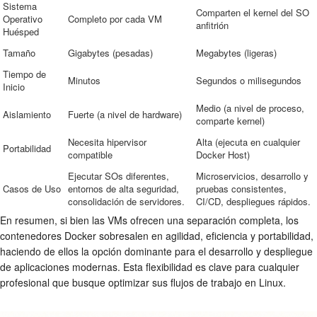
Sistema
Comparten el kernel del SO
Operativo
Completo por cada VM
anfitrión
Huésped
Tamaño
Gigabytes (pesadas)
Megabytes (ligeras)
Tiempo de
Minutos
Segundos o milisegundos
Inicio
Medio (a nivel de proceso,
Aislamiento
Fuerte (a nivel de hardware)
comparte kernel)
Necesita hipervisor
Alta (ejecuta en cualquier
Portabilidad
compatible
Docker Host)
Ejecutar SOs diferentes,
Microservicios, desarrollo y
Casos de Uso
entornos de alta seguridad,
pruebas consistentes,
consolidación de servidores.
CI/CD, despliegues rápidos.
En resumen, si bien las VMs ofrecen una separación completa, los
contenedores Docker sobresalen en agilidad, eficiencia y portabilidad,
haciendo de ellos la opción dominante para el desarrollo y despliegue
de aplicaciones modernas. Esta flexibilidad es clave para cualquier
profesional que busque optimizar sus flujos de trabajo en Linux.