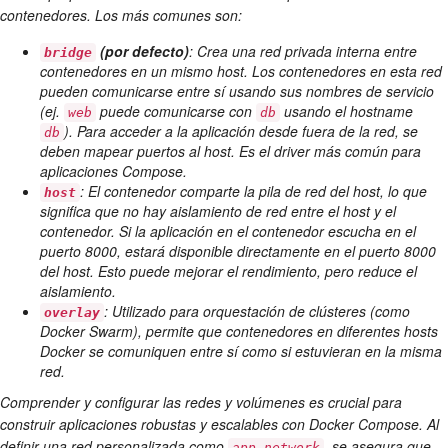
contenedores. Los más comunes son:
(por defecto)
: Crea una red privada interna entre
bridge
contenedores en un mismo host. Los contenedores en esta red
pueden comunicarse entre sí usando sus nombres de servicio
(ej.
puede comunicarse con
usando el hostname
web
db
). Para acceder a la aplicación desde fuera de la red, se
db
deben mapear puertos al host. Es el driver más común para
aplicaciones Compose.
: El contenedor comparte la pila de red del host, lo que
host
significa que no hay aislamiento de red entre el host y el
contenedor. Si la aplicación en el contenedor escucha en el
puerto 8000, estará disponible directamente en el puerto 8000
del host. Esto puede mejorar el rendimiento, pero reduce el
aislamiento.
: Utilizado para orquestación de clústeres (como
overlay
Docker Swarm), permite que contenedores en diferentes hosts
Docker se comuniquen entre sí como si estuvieran en la misma
red.
Comprender y configurar las redes y volúmenes es crucial para
construir aplicaciones robustas y escalables con Docker Compose. Al
definir una red personalizada como
, se asegura que
app-network