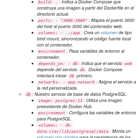
: Indica a Docker Compose que
build: .
construya una imagen a partir del Dockerfile en el
directorio actual.
: Mapea el puerto 3000
ports: - "3000:3000"
del host al puerto 3000 del contenedor web.
: Crea un
volumen
de tipo
volumes: - .:/app
bind mount, sincronizando el código fuente local
con el contenedor.
: Pasa variables de entorno al
environment
contenedor.
: Indica que el servicio
depends_on: - db
web
depende del servicio
. Docker Compose
db
intentará iniciar
primero.
db
: Asigna el servicio a
networks: - app-network
la red personalizada.
: Nuestro servicio de base de datos PostgreSQL.
db
: Utiliza una imagen
image: postgres:13
preexistente de Docker Hub.
: Configura las variables de entorno
environment
para PostgreSQL.
volumes: - db-
: Monta un
data:/var/lib/postgresql/data
volumen con nombre
para la persistencia de los