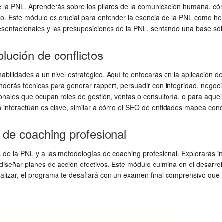
de la PNL. Aprenderás sobre los pilares de la comunicación humana, có
o. Este módulo es crucial para entender la esencia de la PNL como he
ntacionales y las presuposiciones de la PNL, sentando una base sóli
lución de conflictos
lidades a un nivel estratégico. Aquí te enfocarás en la aplicación de
renderás técnicas para generar rapport, persuadir con integridad, nego
onales que ocupan roles de gestión, ventas o consultoría, o para aque
 interactúan es clave, similar a cómo el SEO de entidades mapea con
de coaching profesional
das de la PNL y a las metodologías de coaching profesional. Explorarás
 diseñar planes de acción efectivos. Este módulo culmina en el desarr
inalizar, el programa te desafiará con un examen final comprensivo qu