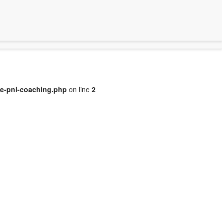
je-pnl-coaching.php
on line
2