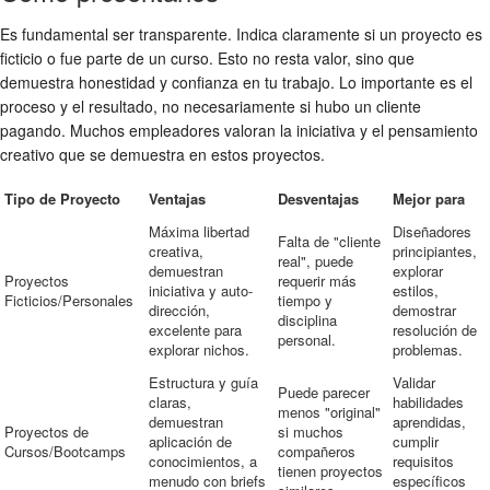
Es fundamental ser transparente. Indica claramente si un proyecto es
ficticio o fue parte de un curso. Esto no resta valor, sino que
demuestra honestidad y confianza en tu trabajo. Lo importante es el
proceso y el resultado, no necesariamente si hubo un cliente
pagando. Muchos empleadores valoran la iniciativa y el pensamiento
creativo que se demuestra en estos proyectos.
Tipo de Proyecto
Ventajas
Desventajas
Mejor para
Máxima libertad
Diseñadores
Falta de "cliente
creativa,
principiantes,
real", puede
demuestran
explorar
Proyectos
requerir más
iniciativa y auto-
estilos,
Ficticios/Personales
tiempo y
dirección,
demostrar
disciplina
excelente para
resolución de
personal.
explorar nichos.
problemas.
Estructura y guía
Validar
Puede parecer
claras,
habilidades
menos "original"
demuestran
aprendidas,
Proyectos de
si muchos
aplicación de
cumplir
Cursos/Bootcamps
compañeros
conocimientos, a
requisitos
tienen proyectos
menudo con briefs
específicos