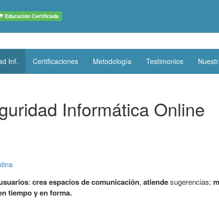
Educación Certificada
d Inf.
Certificaciones
Metodología
Testimonios
Nuestr
uridad Informática Online
tina
 usuarios
:
crea espacios de comunicación
,
atiende
sugerencias;
m
en tiempo y en forma.