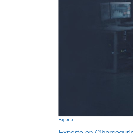
Experto
Experto en Ciberseguri