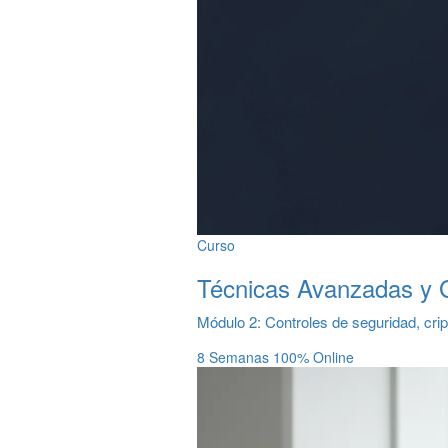
Curso
Técnicas Avanzadas y G
Módulo 2: Controles de seguridad, crip
8 Semanas
100% Online