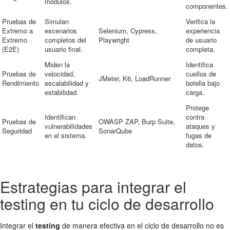
módulos.
componentes.
Pruebas de
Simulan
Verifica la
Extremo a
escenarios
Selenium, Cypress,
experiencia
Extremo
completos del
Playwright
de usuario
(E2E)
usuario final.
completa.
Miden la
Identifica
Pruebas de
velocidad,
cuellos de
JMeter, K6, LoadRunner
Rendimiento
escalabilidad y
botella bajo
estabilidad.
carga.
Protege
Identifican
contra
Pruebas de
OWASP ZAP, Burp Suite,
vulnerabilidades
ataques y
Seguridad
SonarQube
en el sistema.
fugas de
datos.
Estrategias para integrar el
testing en tu ciclo de desarrollo
Integrar el
testing
de manera efectiva en el ciclo de desarrollo no es