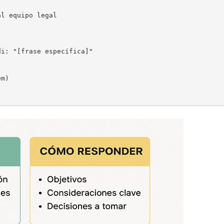
l equipo legal

i: "[frase específica]"

m)
