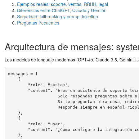
Ejemplos reales: soporte, ventas, RRHH, legal
Diferencias entre ChatGPT, Claude y Gemini
Seguridad: jailbreaking y prompt injection
Preguntas frecuentes
Arquitectura de mensajes: system
Los modelos de lenguaje modernos (GPT-4o, Claude 3.5, Gemini 1.5)
messages = [

    {

        "role": "system",

        "content": "Eres un asistente de soporte técnico de Empresa X.

                    Solo respondes preguntas sobre el producto Producto Y.

                    Si te preguntan otra cosa, redirige al usuario al equipo comercial.

                    Responde siempre en español rioplatense. Sé conciso: máximo 3 párrafos."

    },

    {

        "role": "user",

        "content": "¿Cómo configuro la integración con Salesforce?"

    },
