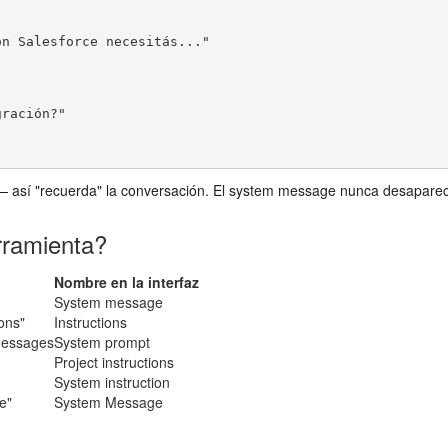
así "recuerda" la conversación. El system message nunca desaparece 
rramienta?
Nombre en la interfaz
System message
ons"
Instructions
messages
System prompt
Project instructions
System instruction
e"
System Message