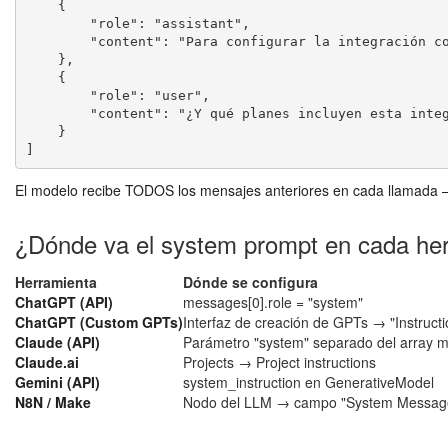
    {

        "role": "assistant",

        "content": "Para configurar la integración con Salesforce necesitás..."

    },

    {

        "role": "user",

        "content": "¿Y qué planes incluyen esta integración?"

    }

]
El modelo recibe TODOS los mensajes anteriores en cada llamada — 
¿Dónde va el system prompt en cada he
Herramienta
Dónde se configura
ChatGPT (API)
messages[0].role = "system"
ChatGPT (Custom GPTs)
Interfaz de creación de GPTs → "Instructi
Claude (API)
Parámetro "system" separado del array 
Claude.ai
Projects → Project instructions
Gemini (API)
system_instruction en GenerativeModel
N8N / Make
Nodo del LLM → campo "System Messag