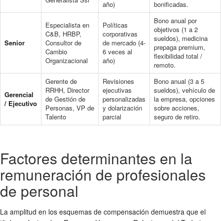
año)
bonificadas.
Bono anual por
Especialista en
Políticas
objetivos (1 a 2
C&B, HRBP,
corporativas
sueldos), medicina
Senior
Consultor de
de mercado (4-
prepaga premium,
Cambio
6 veces al
flexibilidad total /
Organizacional
año)
remoto.
Gerente de
Revisiones
Bono anual (3 a 5
RRHH, Director
ejecutivas
sueldos), vehículo de
Gerencial
de Gestión de
personalizadas
la empresa, opciones
/ Ejecutivo
Personas, VP de
y dolarización
sobre acciones,
Talento
parcial
seguro de retiro.
Factores determinantes en la
remuneración de profesionales
de personal
La amplitud en los esquemas de compensación demuestra que el