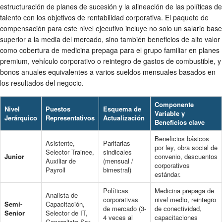
estructuración de planes de sucesión y la alineación de las políticas de
talento con los objetivos de rentabilidad corporativa. El paquete de
compensación para este nivel ejecutivo incluye no solo un salario base
superior a la media del mercado, sino también beneficios de alto valor
como cobertura de medicina prepaga para el grupo familiar en planes
premium, vehículo corporativo o reintegro de gastos de combustible, y
bonos anuales equivalentes a varios sueldos mensuales basados en
los resultados del negocio.
Componente
Nivel
Puestos
Esquema de
Variable y
Jerárquico
Representativos
Actualización
Beneficios clave
Beneficios básicos
Asistente,
Paritarias
por ley, obra social de
Selector Trainee,
sindicales
Junior
convenio, descuentos
Auxiliar de
(mensual /
corporativos
Payroll
bimestral)
estándar.
Políticas
Medicina prepaga de
Analista de
corporativas
nivel medio, reintegro
Semi-
Capacitación,
de mercado (3-
de conectividad,
Senior
Selector de IT,
4 veces al
capacitaciones
Generalista Ssr