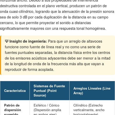
destructiva controlada en el plano vertical, producen un patrón de
onda cuasi-cilíndrico, logrando que la atenuación de la presión sonora
sea de solo 3 dB por cada duplicación de la distancia en su campo
cercano, lo que permite proyectar el sonido a distancias
significativamente mayores con una respuesta tonal homogénea.
💡 Insight de ingeniería:
Para que un arreglo de altavoces
funcione como fuente de línea real y no como una serie de
fuentes puntuales separadas, la distancia física entre los centros
de los emisores acústicos adyacentes debe ser menor a la mitad
de la longitud de onda de la frecuencia más alta que vayan a
reproducir de forma acoplada.
Sistemas de Fuente
Arreglos Lineales (Line
Característica
Puntual (Point
Array)
Source)
Patrón de
Esférico / Cónico
Cilíndrico (Estrecho
dispersión
(Dispersión amplia
verticalmente, ancho
sugerido
en ambos ejes)
horizontalmente)