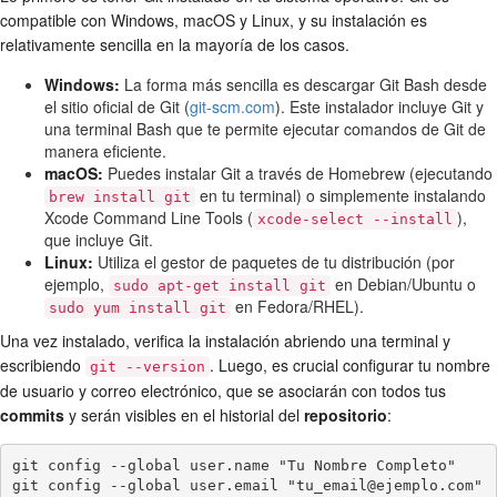
compatible con Windows, macOS y Linux, y su instalación es
relativamente sencilla en la mayoría de los casos.
Windows:
La forma más sencilla es descargar Git Bash desde
el sitio oficial de Git (
git-scm.com
). Este instalador incluye Git y
una terminal Bash que te permite ejecutar comandos de Git de
manera eficiente.
macOS:
Puedes instalar Git a través de Homebrew (ejecutando
en tu terminal) o simplemente instalando
brew install git
Xcode Command Line Tools (
),
xcode-select --install
que incluye Git.
Linux:
Utiliza el gestor de paquetes de tu distribución (por
ejemplo,
en Debian/Ubuntu o
sudo apt-get install git
en Fedora/RHEL).
sudo yum install git
Una vez instalado, verifica la instalación abriendo una terminal y
escribiendo
. Luego, es crucial configurar tu nombre
git --version
de usuario y correo electrónico, que se asociarán con todos tus
commits
y serán visibles en el historial del
repositorio
:
git config --global user.name "Tu Nombre Completo"

git config --global user.email "tu_email@ejemplo.com"