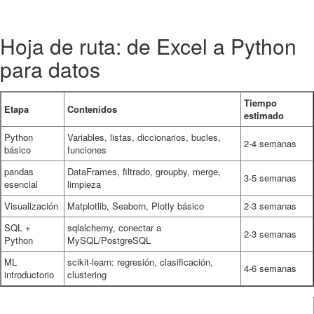
Hoja de ruta: de Excel a Python
para datos
Tiempo
Etapa
Contenidos
estimado
Python
Variables, listas, diccionarios, bucles,
2-4 semanas
básico
funciones
pandas
DataFrames, filtrado, groupby, merge,
3-5 semanas
esencial
limpieza
Visualización
Matplotlib, Seaborn, Plotly básico
2-3 semanas
SQL +
sqlalchemy, conectar a
2-3 semanas
Python
MySQL/PostgreSQL
ML
scikit-learn: regresión, clasificación,
4-6 semanas
introductorio
clustering