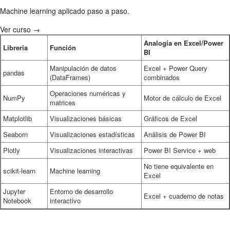
Machine learning aplicado paso a paso.
Ver curso →
Analogía en Excel/Power
Librería
Función
BI
Manipulación de datos
Excel + Power Query
pandas
(DataFrames)
combinados
Operaciones numéricas y
NumPy
Motor de cálculo de Excel
matrices
Matplotlib
Visualizaciones básicas
Gráficos de Excel
Seaborn
Visualizaciones estadísticas
Análisis de Power BI
Plotly
Visualizaciones interactivas
Power BI Service + web
No tiene equivalente en
scikit-learn
Machine learning
Excel
Jupyter
Entorno de desarrollo
Excel + cuaderno de notas
Notebook
interactivo