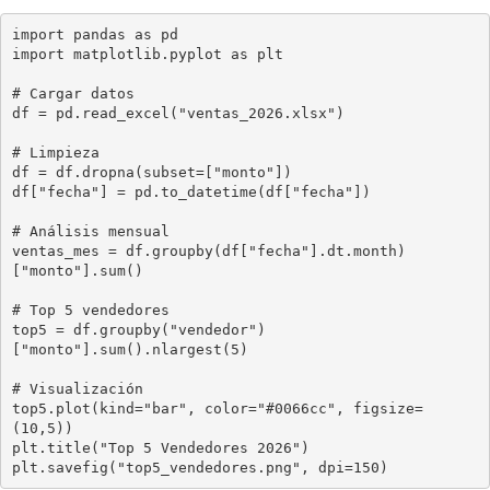
import pandas as pd

import matplotlib.pyplot as plt

# Cargar datos

df = pd.read_excel("ventas_2026.xlsx")

# Limpieza

df = df.dropna(subset=["monto"])

df["fecha"] = pd.to_datetime(df["fecha"])

# Análisis mensual

ventas_mes = df.groupby(df["fecha"].dt.month)
["monto"].sum()

# Top 5 vendedores

top5 = df.groupby("vendedor")
["monto"].sum().nlargest(5)

# Visualización

top5.plot(kind="bar", color="#0066cc", figsize=
(10,5))

plt.title("Top 5 Vendedores 2026")
