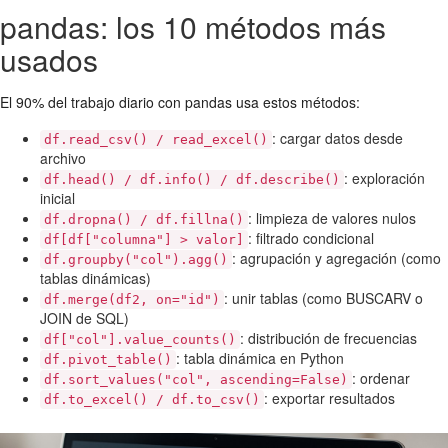
pandas: los 10 métodos más
usados
El 90% del trabajo diario con pandas usa estos métodos:
: cargar datos desde
df.read_csv() / read_excel()
archivo
: exploración
df.head() / df.info() / df.describe()
inicial
: limpieza de valores nulos
df.dropna() / df.fillna()
: filtrado condicional
df[df["columna"] > valor]
: agrupación y agregación (como
df.groupby("col").agg()
tablas dinámicas)
: unir tablas (como BUSCARV o
df.merge(df2, on="id")
JOIN de SQL)
: distribución de frecuencias
df["col"].value_counts()
: tabla dinámica en Python
df.pivot_table()
: ordenar
df.sort_values("col", ascending=False)
: exportar resultados
df.to_excel() / df.to_csv()