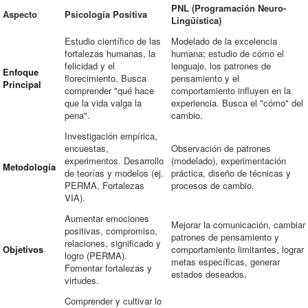
PNL (Programación Neuro-
Aspecto
Psicología Positiva
Lingüística)
Estudio científico de las
Modelado de la excelencia
fortalezas humanas, la
humana; estudio de cómo el
felicidad y el
lenguaje, los patrones de
Enfoque
florecimiento. Busca
pensamiento y el
Principal
comprender "qué hace
comportamiento influyen en la
que la vida valga la
experiencia. Busca el "cómo" del
pena".
cambio.
Investigación empírica,
encuestas,
Observación de patrones
experimentos. Desarrollo
(modelado), experimentación
Metodología
de teorías y modelos (ej.
práctica, diseño de técnicas y
PERMA, Fortalezas
procesos de cambio.
VIA).
Aumentar emociones
Mejorar la comunicación, cambiar
positivas, compromiso,
patrones de pensamiento y
relaciones, significado y
Objetivos
comportamiento limitantes, lograr
logro (PERMA).
metas específicas, generar
Fomentar fortalezas y
estados deseados.
virtudes.
Comprender y cultivar lo