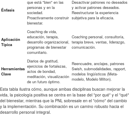
que está "bien" en las
Desactivar patrones no deseados
personas y en la
y activar patrones deseados.
Énfasis
sociedad.
Reestructurar la experiencia
Proactivamente construir
subjetiva para la eficacia.
bienestar.
Coaching de vida,
educación, terapia,
Coaching personal, consultoría,
Aplicación
desarrollo organizacional,
terapia breve, ventas, liderazgo,
Típica
programas de bienestar
comunicación.
comunitario.
Diarios de gratitud,
Reencuadre, anclajes, patrones
ejercicios de fortalezas,
Herramientas
Swish, submodalidades, rapport,
actos de bondad,
Clave
modelos lingüísticos (Meta-
meditación, visualización
modelo, Modelo Milton).
de un futuro óptimo.
Esta tabla ilustra cómo, aunque ambas disciplinas buscan mejorar la
vida, la psicología positiva se centra en la base del "por qué" y el "qué"
del bienestar, mientras que la PNL sobresale en el "cómo" del cambio
y la implementación. Su combinación es un camino robusto hacia el
desarrollo personal integral.