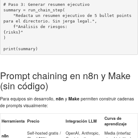
# Paso 3: Generar resumen ejecutivo

summary = run_chain_step(

    "Redacta un resumen ejecutivo de 5 bullet points 
para el directorio. Sin jerga legal.",

    f"Análisis de riesgos:

{risks}"

)

print(summary)
Prompt chaining en n8n y Make
(sin código)
Para equipos sin desarrollo,
n8n
y
Make
permiten construir cadenas
de prompts visualmente:
Curva de
Herramienta
Precio
Integración LLM
aprendizaje
Self-hosted gratis /
OpenAI, Anthropic,
Media (interfaz
n8n