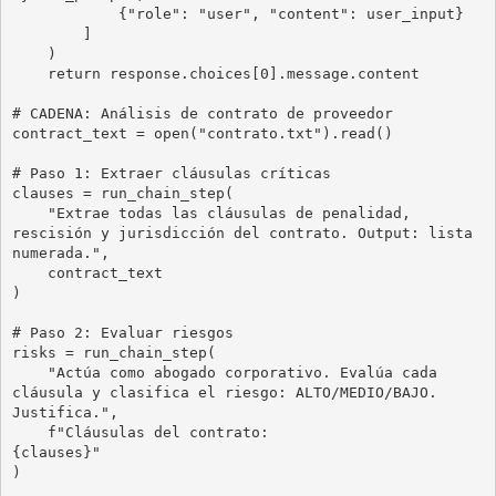
            {"role": "user", "content": user_input}

        ]

    )

    return response.choices[0].message.content

# CADENA: Análisis de contrato de proveedor

contract_text = open("contrato.txt").read()

# Paso 1: Extraer cláusulas críticas

clauses = run_chain_step(

    "Extrae todas las cláusulas de penalidad, 
rescisión y jurisdicción del contrato. Output: lista 
numerada.",

    contract_text

)

# Paso 2: Evaluar riesgos

risks = run_chain_step(

    "Actúa como abogado corporativo. Evalúa cada 
cláusula y clasifica el riesgo: ALTO/MEDIO/BAJO. 
Justifica.",

    f"Cláusulas del contrato:

{clauses}"

)
