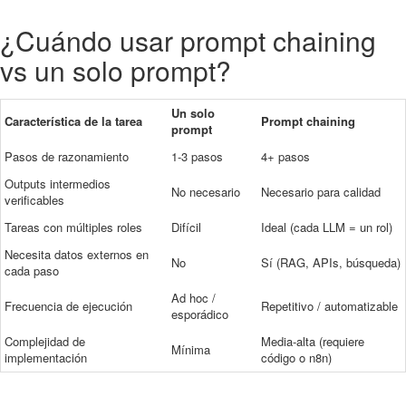
¿Cuándo usar prompt chaining
vs un solo prompt?
Un solo
Característica de la tarea
Prompt chaining
prompt
Pasos de razonamiento
1-3 pasos
4+ pasos
Outputs intermedios
No necesario
Necesario para calidad
verificables
Tareas con múltiples roles
Difícil
Ideal (cada LLM = un rol)
Necesita datos externos en
No
Sí (RAG, APIs, búsqueda)
cada paso
Ad hoc /
Frecuencia de ejecución
Repetitivo / automatizable
esporádico
Complejidad de
Media-alta (requiere
Mínima
implementación
código o n8n)