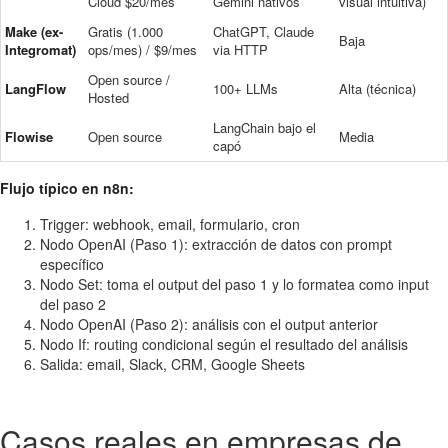
Cloud $20/mes
Gemini nativos
visual intuitiva)
Make (ex-
Gratis (1.000
ChatGPT, Claude
Baja
Integromat)
ops/mes) / $9/mes
via HTTP
Open source /
LangFlow
100+ LLMs
Alta (técnica)
Hosted
LangChain bajo el
Flowise
Open source
Media
capó
Flujo típico en n8n:
Trigger: webhook, email, formulario, cron
Nodo OpenAI (Paso 1): extracción de datos con prompt
específico
Nodo Set: toma el output del paso 1 y lo formatea como input
del paso 2
Nodo OpenAI (Paso 2): análisis con el output anterior
Nodo If: routing condicional según el resultado del análisis
Salida: email, Slack, CRM, Google Sheets
Casos reales en empresas de