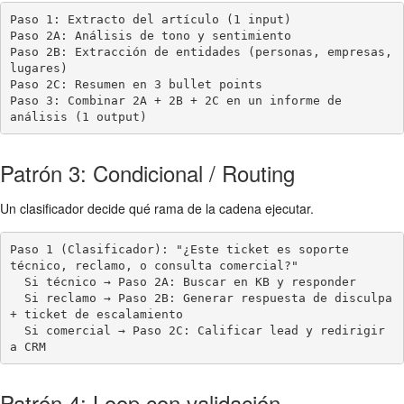
Paso 1: Extracto del artículo (1 input)

Paso 2A: Análisis de tono y sentimiento

Paso 2B: Extracción de entidades (personas, empresas, 
lugares)

Paso 2C: Resumen en 3 bullet points

Paso 3: Combinar 2A + 2B + 2C en un informe de 
análisis (1 output)
Patrón 3: Condicional / Routing
Un clasificador decide qué rama de la cadena ejecutar.
Paso 1 (Clasificador): "¿Este ticket es soporte 
técnico, reclamo, o consulta comercial?"

  Si técnico → Paso 2A: Buscar en KB y responder

  Si reclamo → Paso 2B: Generar respuesta de disculpa 
+ ticket de escalamiento

  Si comercial → Paso 2C: Calificar lead y redirigir 
a CRM
Patrón 4: Loop con validación