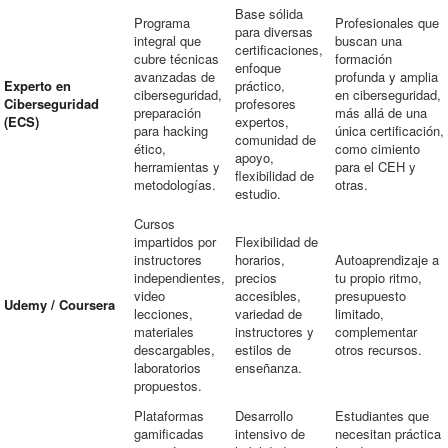
Base sólida
Programa
Profesionales que
para diversas
integral que
buscan una
certificaciones,
cubre técnicas
formación
enfoque
avanzadas de
profunda y amplia
Experto en
práctico,
ciberseguridad,
en ciberseguridad,
Ciberseguridad
profesores
preparación
más allá de una
(ECS)
expertos,
para hacking
única certificación,
comunidad de
ético,
como cimiento
apoyo,
herramientas y
para el CEH y
flexibilidad de
metodologías.
otras.
estudio.
Cursos
impartidos por
Flexibilidad de
instructores
horarios,
Autoaprendizaje a
independientes,
precios
tu propio ritmo,
video
accesibles,
presupuesto
Udemy / Coursera
lecciones,
variedad de
limitado,
materiales
instructores y
complementar
descargables,
estilos de
otros recursos.
laboratorios
enseñanza.
propuestos.
Plataformas
Desarrollo
Estudiantes que
gamificadas
intensivo de
necesitan práctica