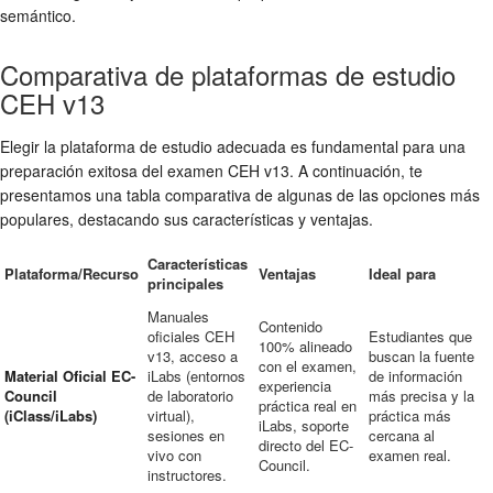
semántico.
Comparativa de plataformas de estudio
CEH v13
Elegir la plataforma de estudio adecuada es fundamental para una
preparación exitosa del examen CEH v13. A continuación, te
presentamos una tabla comparativa de algunas de las opciones más
populares, destacando sus características y ventajas.
Características
Plataforma/Recurso
Ventajas
Ideal para
principales
Manuales
Contenido
oficiales CEH
Estudiantes que
100% alineado
v13, acceso a
buscan la fuente
con el examen,
Material Oficial EC-
iLabs (entornos
de información
experiencia
Council
de laboratorio
más precisa y la
práctica real en
(iClass/iLabs)
virtual),
práctica más
iLabs, soporte
sesiones en
cercana al
directo del EC-
vivo con
examen real.
Council.
instructores.