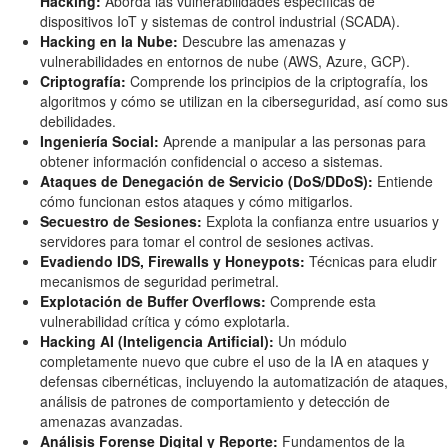
Hacking:
Aborda las vulnerabilidades específicas de
dispositivos IoT y sistemas de control industrial (SCADA).
Hacking en la Nube:
Descubre las amenazas y
vulnerabilidades en entornos de nube (AWS, Azure, GCP).
Criptografía:
Comprende los principios de la criptografía, los
algoritmos y cómo se utilizan en la ciberseguridad, así como sus
debilidades.
Ingeniería Social:
Aprende a manipular a las personas para
obtener información confidencial o acceso a sistemas.
Ataques de Denegación de Servicio (DoS/DDoS):
Entiende
cómo funcionan estos ataques y cómo mitigarlos.
Secuestro de Sesiones:
Explota la confianza entre usuarios y
servidores para tomar el control de sesiones activas.
Evadiendo IDS, Firewalls y Honeypots:
Técnicas para eludir
mecanismos de seguridad perimetral.
Explotación de Buffer Overflows:
Comprende esta
vulnerabilidad crítica y cómo explotarla.
Hacking AI (Inteligencia Artificial):
Un módulo
completamente nuevo que cubre el uso de la IA en ataques y
defensas cibernéticas, incluyendo la automatización de ataques,
análisis de patrones de comportamiento y detección de
amenazas avanzadas.
Análisis Forense Digital y Reporte:
Fundamentos de la