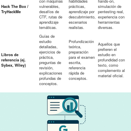
con máquinas
habilidades
hands-on,
Hack The Box /
vulnerables,
prácticas,
simulación de
TryHackMe
desafíos de
aprendizaje por
pentesting real,
CTF, rutas de
descubrimiento,
experiencia con
aprendizaje
escenarios
herramientas
temáticas.
realistas.
diversas.
Guías de
estudio
Profundización
Aquellos que
detalladas,
teórica,
prefieren el
ejercicios de
preparación
Libros de
estudio en
práctica,
para el examen
referencia (ej.
profundidad con
preguntas de
escrita,
Sybex, Wiley)
texto, como
revisión,
referencia
complemento al
explicaciones
rápida de
material oficial.
profundas de
conceptos.
conceptos.