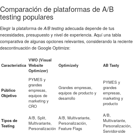
Comparación de plataformas de A/B
testing populares
Elegir la plataforma de
A/B testing
adecuada depende de tus
necesidades, presupuesto y nivel de experiencia. Aquí una tabla
comparativa de algunas opciones relevantes, considerando la reciente
descontinuación de Google Optimize:
VWO (Visual
Característica
Website
Optimizely
AB Tasty
Optimizer)
PYMES y
PYMES y
grandes
Grandes empresas,
grandes
Público
empresas,
equipos de producto y
empresas,
Objetivo
equipos de
desarrollo
marketing y
marketing y
producto
CRO
A/B,
A/B, Split,
A/B, Multivariante,
Tipos de
Multivariante,
Multivariante,
Personalización,
Testing
Personalización,
Personalización
Feature Flags
Servidor-side