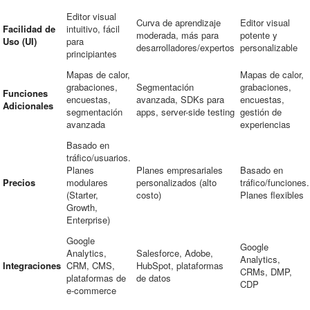
Editor visual
Curva de aprendizaje
Editor visual
Facilidad de
intuitivo, fácil
moderada, más para
potente y
Uso (UI)
para
desarrolladores/expertos
personalizable
principiantes
Mapas de calor,
Mapas de calor,
grabaciones,
Segmentación
grabaciones,
Funciones
encuestas,
avanzada, SDKs para
encuestas,
Adicionales
segmentación
apps, server-side testing
gestión de
avanzada
experiencias
Basado en
tráfico/usuarios.
Planes
Planes empresariales
Basado en
Precios
modulares
personalizados (alto
tráfico/funciones.
(Starter,
costo)
Planes flexibles
Growth,
Enterprise)
Google
Google
Analytics,
Salesforce, Adobe,
Analytics,
Integraciones
CRM, CMS,
HubSpot, plataformas
CRMs, DMP,
plataformas de
de datos
CDP
e-commerce