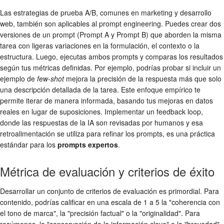
Las estrategias de prueba A/B, comunes en marketing y desarrollo
web, también son aplicables al prompt engineering. Puedes crear dos
versiones de un prompt (Prompt A y Prompt B) que aborden la misma
tarea con ligeras variaciones en la formulación, el contexto o la
estructura. Luego, ejecutas ambos prompts y comparas los resultados
según tus métricas definidas. Por ejemplo, podrías probar si incluir un
ejemplo de
few-shot
mejora la precisión de la respuesta más que solo
una descripción detallada de la tarea. Este enfoque empírico te
permite iterar de manera informada, basando tus mejoras en datos
reales en lugar de suposiciones. Implementar un feedback loop,
donde las respuestas de la IA son revisadas por humanos y esa
retroalimentación se utiliza para refinar los prompts, es una práctica
estándar para los
prompts expertos
.
Métrica de evaluación y criterios de éxito
Desarrollar un conjunto de criterios de evaluación es primordial. Para
contenido, podrías calificar en una escala de 1 a 5 la "coherencia con
el tono de marca", la "precisión factual" o la "originalidad". Para
resúmenes, la "conservación de la información clave" o la "brevedad".