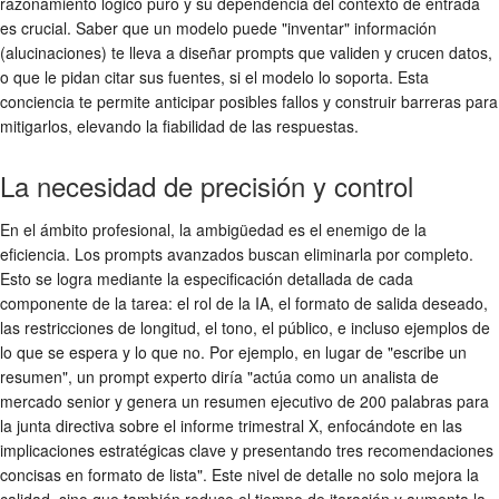
razonamiento lógico puro y su dependencia del contexto de entrada
es crucial. Saber que un modelo puede "inventar" información
(alucinaciones) te lleva a diseñar prompts que validen y crucen datos,
o que le pidan citar sus fuentes, si el modelo lo soporta. Esta
conciencia te permite anticipar posibles fallos y construir barreras para
mitigarlos, elevando la fiabilidad de las respuestas.
La necesidad de precisión y control
En el ámbito profesional, la ambigüedad es el enemigo de la
eficiencia. Los prompts avanzados buscan eliminarla por completo.
Esto se logra mediante la especificación detallada de cada
componente de la tarea: el rol de la IA, el formato de salida deseado,
las restricciones de longitud, el tono, el público, e incluso ejemplos de
lo que se espera y lo que no. Por ejemplo, en lugar de "escribe un
resumen", un prompt experto diría "actúa como un analista de
mercado senior y genera un resumen ejecutivo de 200 palabras para
la junta directiva sobre el informe trimestral X, enfocándote en las
implicaciones estratégicas clave y presentando tres recomendaciones
concisas en formato de lista". Este nivel de detalle no solo mejora la
calidad, sino que también reduce el tiempo de iteración y aumenta la