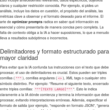
Esto incluye antecedentes relevantes, datos específicos, objetivos
claros y cualquier restricción conocida. Por ejemplo, si pides un
análisis, incluye los datos en cuestión, el propósito del análisis, las
métricas clave a observar y el formato deseado para el informe. El
arte de
optimizar prompts
radica en saber qué información es
esencial y cómo presentarla de manera concisa pero completa. La
falta de contexto obliga a la IA a hacer suposiciones, lo que a menudo
lleva a resultados subóptimos o incorrectos.
Delimitadores y formato estructurado para
mayor claridad
Para evitar que la IA confunda tus instrucciones con el texto que debe
procesar, el uso de delimitadores es crucial. Estos pueden ser triples
comillas (
), comillas angulares (
), XML tags o cualquier otro
"""
<>
símbolo distintivo. Por ejemplo: "Resume el siguiente texto, encerrado
entre triples comillas:
". Esto le indica
"""[TEXTO LARGO]"""
claramente a la IA dónde comienza y termina la información que debe
procesar, evitando interpretaciones erróneas. Además, especificar el
formato de salida (por ejemplo, "responde en formato JSON", "genera