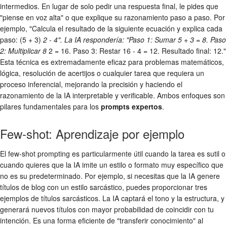
intermedios. En lugar de solo pedir una respuesta final, le pides que
"piense en voz alta" o que explique su razonamiento paso a paso. Por
ejemplo, "Calcula el resultado de la siguiente ecuación y explica cada
paso: (5 + 3)
2 - 4". La IA respondería: "Paso 1: Sumar 5 + 3 = 8. Paso
2: Multiplicar 8
2 = 16. Paso 3: Restar 16 - 4 = 12. Resultado final: 12."
Esta técnica es extremadamente eficaz para problemas matemáticos,
lógica, resolución de acertijos o cualquier tarea que requiera un
proceso inferencial, mejorando la precisión y haciendo el
razonamiento de la IA interpretable y verificable. Ambos enfoques son
pilares fundamentales para los
prompts expertos
.
Few-shot: Aprendizaje por ejemplo
El few-shot prompting es particularmente útil cuando la tarea es sutil o
cuando quieres que la IA imite un estilo o formato muy específico que
no es su predeterminado. Por ejemplo, si necesitas que la IA genere
títulos de blog con un estilo sarcástico, puedes proporcionar tres
ejemplos de títulos sarcásticos. La IA captará el tono y la estructura, y
generará nuevos títulos con mayor probabilidad de coincidir con tu
intención. Es una forma eficiente de "transferir conocimiento" al