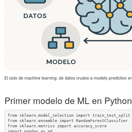
El ciclo de machine learning: de datos crudos a modelo predictivo e
Primer modelo de ML en Python:
from sklearn.model_selection import train_test_split

from sklearn.ensemble import RandomForestClassifier

from sklearn.metrics import accuracy_score

import pandas as pd
