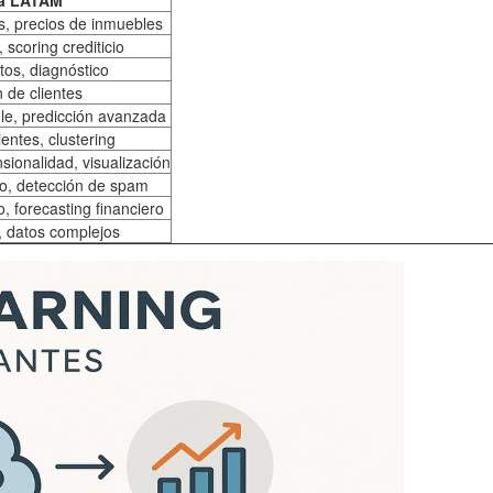
ca LATAM
s, precios de inmuebles
 scoring crediticio
tos, diagnóstico
n de clientes
e, predicción avanzada
entes, clustering
ionalidad, visualización
xto, detección de spam
, forecasting financiero
, datos complejos