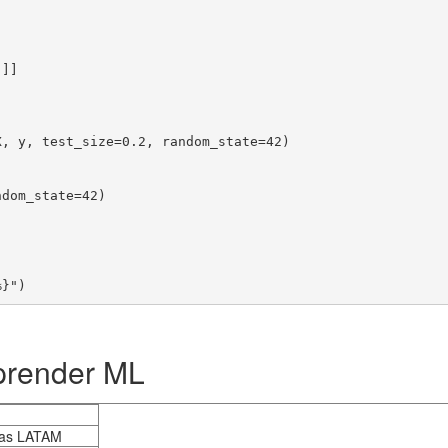
]]

, y, test_size=0.2, random_state=42)

dom_state=42)

aprender ML
tas LATAM