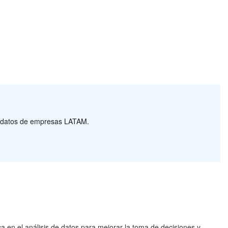
s a datos de empresas LATAM.
a en el análisis de datos para mejorar la toma de decisiones y