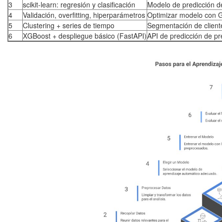
3
scikit-learn: regresión y clasificación
Modelo de predicción d
4
Validación, overfitting, hiperparámetros
Optimizar modelo con 
5
Clustering + series de tiempo
Segmentación de cliente
6
XGBoost + despliegue básico (FastAPI)
API de predicción de pr