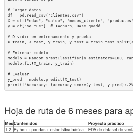
# Cargar datos

df = pd.read_csv("clientes.csv")

X = df[["edad", "saldo", "meses_cliente", "productos"
y = df["se_fue"]  # 1=churn, 0=se quedó

# Dividir en entrenamiento y prueba

X_train, X_test, y_train, y_test = train_test_split(X
# Entrenar modelo

modelo = RandomForestClassifier(n_estimators=100, ran
modelo.fit(X_train, y_train)

# Evaluar

y_pred = modelo.predict(X_test)

Hoja de ruta de 6 meses para 
Mes
Contenidos
Proyecto práctico
1-2
Python + pandas + estadística básica
EDA de dataset de ven