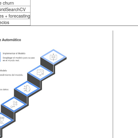
e churn
GridSearchCV
s + forecasting
ecios