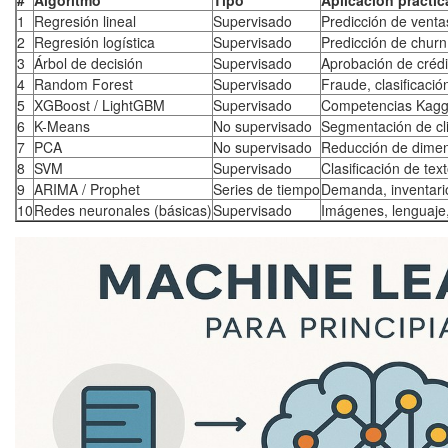
#
Algoritmo
Tipo
Aplicación prácti
1
Regresión lineal
Supervisado
Predicción de venta
2
Regresión logística
Supervisado
Predicción de churn,
3
Árbol de decisión
Supervisado
Aprobación de crédi
4
Random Forest
Supervisado
Fraude, clasificació
5
XGBoost / LightGBM
Supervisado
Competencias Kaggl
6
K-Means
No supervisado
Segmentación de cli
7
PCA
No supervisado
Reducción de dimens
8
SVM
Supervisado
Clasificación de te
9
ARIMA / Prophet
Series de tiempo
Demanda, inventario
10
Redes neuronales (básicas)
Supervisado
Imágenes, lenguaje