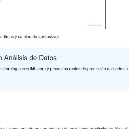
lgoritmos y camino de aprendizaje
 Análisis de Datos
e learning con scikit-learn y proyectos reales de predicción aplicado
?
ite a las computadoras aprender de datos y hacer predicciones. Se aplic