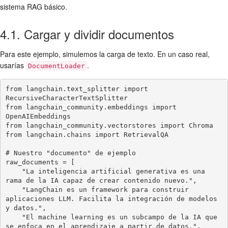
sistema RAG básico.
4.1. Cargar y dividir documentos
Para este ejemplo, simulemos la carga de texto. En un caso real,
usarías
.
DocumentLoader
from langchain.text_splitter import 
RecursiveCharacterTextSplitter

from langchain_community.embeddings import 
OpenAIEmbeddings

from langchain_community.vectorstores import Chroma

from langchain.chains import RetrievalQA

# Nuestro "documento" de ejemplo

raw_documents = [

    "La inteligencia artificial generativa es una 
rama de la IA capaz de crear contenido nuevo.",

    "LangChain es un framework para construir 
aplicaciones LLM. Facilita la integración de modelos 
y datos.",

    "El machine learning es un subcampo de la IA que 
se enfoca en el aprendizaje a partir de datos.",
