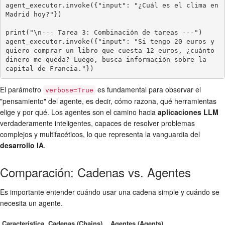
agent_executor.invoke({"input": "¿Cuál es el clima en 
Madrid hoy?"})

print("\n--- Tarea 3: Combinación de tareas ---")

agent_executor.invoke({"input": "Si tengo 20 euros y 
quiero comprar un libro que cuesta 12 euros, ¿cuánto 
dinero me queda? Luego, busca información sobre la 
capital de Francia."})
El parámetro
es fundamental para observar el
verbose=True
"pensamiento" del agente, es decir, cómo razona, qué herramientas
elige y por qué. Los agentes son el camino hacia
aplicaciones LLM
verdaderamente inteligentes, capaces de resolver problemas
complejos y multifacéticos, lo que representa la vanguardia del
desarrollo IA
.
Comparación: Cadenas vs. Agentes
Es importante entender cuándo usar una cadena simple y cuándo se
necesita un agente.
Característica
Cadenas (Chains)
Agentes (Agents)