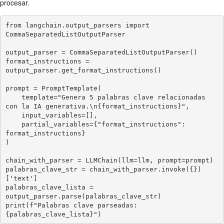
procesar.
from langchain.output_parsers import 
CommaSeparatedListOutputParser

output_parser = CommaSeparatedListOutputParser()

format_instructions = 
output_parser.get_format_instructions()

prompt = PromptTemplate(

    template="Genera 5 palabras clave relacionadas 
con la IA generativa.\n{format_instructions}",

    input_variables=[],

    partial_variables={"format_instructions": 
format_instructions}

)

chain_with_parser = LLMChain(llm=llm, prompt=prompt)

palabras_clave_str = chain_with_parser.invoke({})
['text']

palabras_clave_lista = 
output_parser.parse(palabras_clave_str)

print(f"Palabras clave parseadas: 
{palabras_clave_lista}")