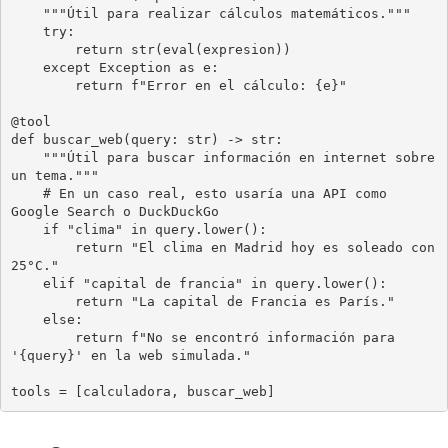
    """Útil para realizar cálculos matemáticos."""

    try:

        return str(eval(expresion))

    except Exception as e:

        return f"Error en el cálculo: {e}"

@tool

def buscar_web(query: str) -> str:

    """Útil para buscar información en internet sobre 
un tema."""

    # En un caso real, esto usaría una API como 
Google Search o DuckDuckGo

    if "clima" in query.lower():

        return "El clima en Madrid hoy es soleado con 
25°C."

    elif "capital de francia" in query.lower():

        return "La capital de Francia es París."

    else:

        return f"No se encontró información para 
'{query}' en la web simulada."

tools = [calculadora, buscar_web]