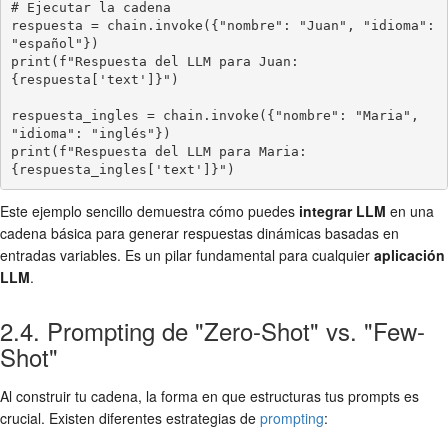
# Ejecutar la cadena

respuesta = chain.invoke({"nombre": "Juan", "idioma": 
"español"})

print(f"Respuesta del LLM para Juan: 
{respuesta['text']}")

respuesta_ingles = chain.invoke({"nombre": "Maria", 
"idioma": "inglés"})

print(f"Respuesta del LLM para Maria: 
{respuesta_ingles['text']}")
Este ejemplo sencillo demuestra cómo puedes
integrar LLM
en una
cadena básica para generar respuestas dinámicas basadas en
entradas variables. Es un pilar fundamental para cualquier
aplicación
LLM
.
2.4. Prompting de "Zero-Shot" vs. "Few-
Shot"
Al construir tu cadena, la forma en que estructuras tus prompts es
crucial. Existen diferentes estrategias de
prompting
: