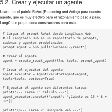
5.2. Crear y ejecutar un agente
Usaremos el patrón ReAct (Reasoning and Acting) para nuestro
agente, que es muy efectivo para el razonamiento paso a paso.
LangChain proporciona constructores para esto.
# Cargar el prompt ReAct desde LangChain Hub

# El LangChain Hub es un repositorio de prompts, 
cadenas y agentes predefinidos

prompt_agent = hub.pull("hwchase17/react")

# Crear el agente

agent = create_react_agent(llm, tools, prompt_agent)

# Crear el ejecutor del agente

agent_executor = AgentExecutor(agent=agent, 
tools=tools, verbose=True)

# Ejecutar el agente con diferentes tareas

print("--- Tarea 1: Cálculo ---")

agent_executor.invoke({"input": "¿Cuánto es 15 * 8 + 
3?"})

print("\n--- Tarea 2: Búsqueda web ---")
