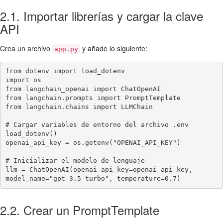
2.1. Importar librerías y cargar la clave
API
Crea un archivo
y añade lo siguiente:
app.py
from dotenv import load_dotenv

import os

from langchain_openai import ChatOpenAI

from langchain.prompts import PromptTemplate

from langchain.chains import LLMChain

# Cargar variables de entorno del archivo .env

load_dotenv()

openai_api_key = os.getenv("OPENAI_API_KEY")

# Inicializar el modelo de lenguaje

llm = ChatOpenAI(openai_api_key=openai_api_key, 
model_name="gpt-3.5-turbo", temperature=0.7)
2.2. Crear un PromptTemplate