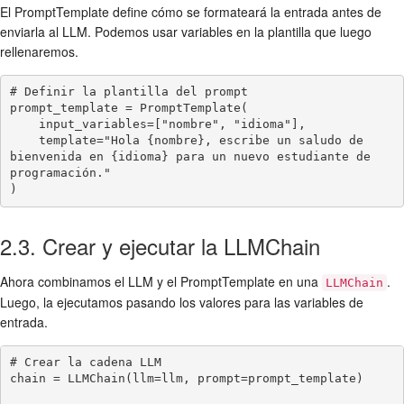
El PromptTemplate define cómo se formateará la entrada antes de
enviarla al LLM. Podemos usar variables en la plantilla que luego
rellenaremos.
# Definir la plantilla del prompt

prompt_template = PromptTemplate(

    input_variables=["nombre", "idioma"],

    template="Hola {nombre}, escribe un saludo de 
bienvenida en {idioma} para un nuevo estudiante de 
programación."

)
2.3. Crear y ejecutar la LLMChain
Ahora combinamos el LLM y el PromptTemplate en una
.
LLMChain
Luego, la ejecutamos pasando los valores para las variables de
entrada.
# Crear la cadena LLM

chain = LLMChain(llm=llm, prompt=prompt_template)
