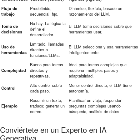
Flujo de
Predefinido,
Dinámico, flexible, basado en
trabajo
secuencial, fijo.
razonamiento del LLM.
No hay. La lógica la
Toma de
El LLM toma decisiones sobre qué
define el
decisiones
herramientas usar.
desarrollador.
Limitado, llamadas
Uso de
El LLM selecciona y usa herramientas
directas a
herramientas
inteligentemente.
funciones/LLMs.
Bueno para tareas
Ideal para tareas complejas que
Complejidad
directas y
requieren múltiples pasos y
repetitivas.
adaptabilidad.
Alto control sobre
Menor control directo, el LLM tiene
Control
cada paso.
autonomía.
Resumir un texto,
Planificar un viaje, responder
Ejemplo
traducir, generar un
preguntas complejas usando
correo.
búsqueda, análisis de datos.
Conviértete en un Experto en IA
Generativa