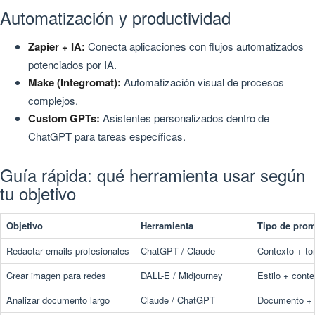
Automatización y productividad
Zapier + IA:
Conecta aplicaciones con flujos automatizados
potenciados por IA.
Make (Integromat):
Automatización visual de procesos
complejos.
Custom GPTs:
Asistentes personalizados dentro de
ChatGPT para tareas específicas.
Guía rápida: qué herramienta usar según
tu objetivo
Objetivo
Herramienta
Tipo de pro
Redactar emails profesionales
ChatGPT / Claude
Contexto + to
Crear imagen para redes
DALL-E / Midjourney
Estilo + cont
Analizar documento largo
Claude / ChatGPT
Documento + 