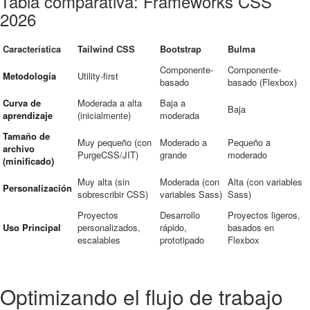
Tabla comparativa: Frameworks CSS
2026
Característica
Tailwind CSS
Bootstrap
Bulma
Componente-
Componente-
Metodología
Utility-first
basado
basado (Flexbox)
Curva de
Moderada a alta
Baja a
Baja
aprendizaje
(inicialmente)
moderada
Tamaño de
Muy pequeño (con
Moderado a
Pequeño a
archivo
PurgeCSS/JIT)
grande
moderado
(minificado)
Muy alta (sin
Moderada (con
Alta (con variables
Personalización
sobrescribir CSS)
variables Sass)
Sass)
Proyectos
Desarrollo
Proyectos ligeros,
Uso Principal
personalizados,
rápido,
basados en
escalables
prototipado
Flexbox
Optimizando el flujo de trabajo