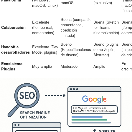
macOS
(exclusivo)
macOS, Linux)
macO
Linux)
Buena (compartir,
Excelente
Buena (Sketch
Buen
comentarios,
Colaboración
(tiempo real,
for Teams,
(tiemp
coedición
comentarios)
sincronización)
comen
limitada)
Bueno
Bueno (plugins
Buen
Handoff a
Excelente (Dev
(Especificaciones
como Zeplin,
(inspe
desarrolladores
Mode, plugins)
de diseño)
Abstract)
de cód
Ecosistema
En
Muy amplio
Moderado
Amplio
Plugins
creci