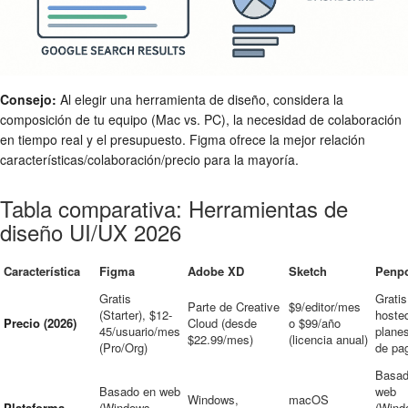
Consejo:
Al elegir una herramienta de diseño, considera la
composición de tu equipo (Mac vs. PC), la necesidad de colaboración
en tiempo real y el presupuesto. Figma ofrece la mejor relación
características/colaboración/precio para la mayoría.
Tabla comparativa: Herramientas de
diseño UI/UX 2026
Característica
Figma
Adobe XD
Sketch
Penp
Gratis
Gratis
Parte de Creative
$9/editor/mes
(Starter), $12-
hosted
Precio (2026)
Cloud (desde
o $99/año
45/usuario/mes
plane
$22.99/mes)
(licencia anual)
(Pro/Org)
de pa
Basad
Basado en web
web
Windows,
macOS
Plataforma
(Windows,
(Wind