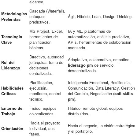
alcance.
Cascada (Waterfall),
Metodologías
enfoques
Ágil, Híbrido, Lean, Design Thinking.
Preferidas
predictivos.
MS Project, Excel,
IA y ML, plataformas de
Tecnología
herramientas de
automatización, análisis predictivo,
Clave
planificación
APIs, herramientas de colaboración
básicas.
avanzada.
Directivo, autoridad
Adaptativo, colaborativo, empático,
Rol del
jerárquica, toma de
liderazgo pm
de servicio,
Liderazgo
decisiones
descentralizado.
centralizada.
Planificación,
Inteligencia Emocional, Resiliencia,
Habilidades
ejecución,
Comunicación, Data Literacy, Gestión
Críticas
monitoreo, control
del Cambio, Negociación (
soft skills
técnico.
pm
).
Entorno de
Físico, equipos
Híbrido, remoto global, equipos
Trabajo
colocalizados.
distribuidos.
Hacia el proyecto
Hacia el negocio, la visión estratégica
Orientación
individual, sus
y el portafolio.
fases.