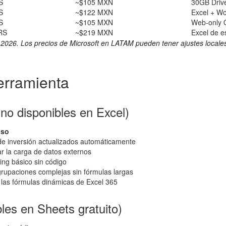
S
~$105 MXN
30GB Drive
S
~$122 MXN
Excel + W
S
~$105 MXN
Web-only O
RS
~$219 MXN
Excel de es
 2026. Los precios de Microsoft en LATAM pueden tener ajustes locale
erramienta
no disponibles en Excel)
uso
 de inversión actualizados automáticamente
r la carga de datos externos
ng básico sin código
agrupaciones complejas sin fórmulas largas
 las fórmulas dinámicas de Excel 365
les en Sheets gratuito)