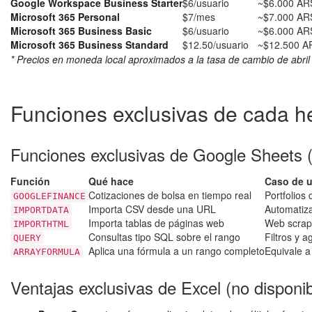
Google Workspace Business Starter
$6/usuario
~$6.000 AR
Microsoft 365 Personal
$7/mes
~$7.000 AR
Microsoft 365 Business Basic
$6/usuario
~$6.000 AR
Microsoft 365 Business Standard
$12.50/usuario
~$12.500 A
* Precios en moneda local aproximados a la tasa de cambio de abril
Funciones exclusivas de cada h
Funciones exclusivas de Google Sheets (
Función
Qué hace
Caso de 
Cotizaciones de bolsa en tiempo real
Portfolios
GOOGLEFINANCE
Importa CSV desde una URL
Automatiza
IMPORTDATA
Importa tablas de páginas web
Web scrapi
IMPORTHTML
Consultas tipo SQL sobre el rango
Filtros y 
QUERY
Aplica una fórmula a un rango completo
Equivale a
ARRAYFORMULA
Ventajas exclusivas de Excel (no disponib