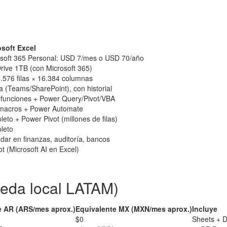
osoft Excel
soft 365 Personal: USD 7/mes o USD 70/año
ive 1TB (con Microsoft 365)
.576 filas × 16.384 columnas
 (Teams/SharePoint), con historial
funciones + Power Query/Pivot/VBA
macros + Power Automate
eto + Power Pivot (millones de filas)
leto
dar en finanzas, auditoría, bancos
ot (Microsoft AI en Excel)
eda local LATAM)
e AR (ARS/mes aprox.)
Equivalente MX (MXN/mes aprox.)
Incluye
$0
Sheets + D