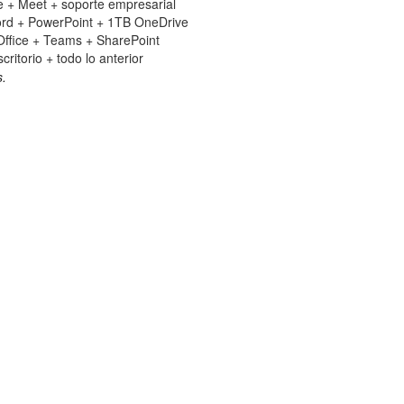
 + Meet + soporte empresarial
ord + PowerPoint + 1TB OneDrive
ffice + Teams + SharePoint
critorio + todo lo anterior
s.