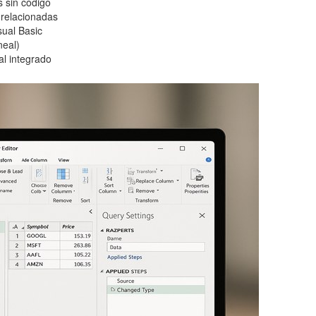
s sin código
 relacionadas
ual Basic
neal)
l integrado