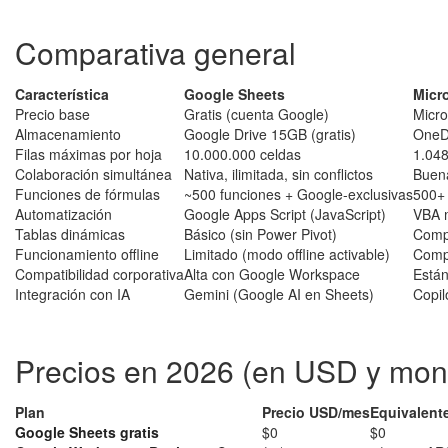
Comparativa general
Característica
Google Sheets
Micr
Precio base
Gratis (cuenta Google)
Micro
Almacenamiento
Google Drive 15GB (gratis)
OneDr
Filas máximas por hoja
10.000.000 celdas
1.048
Colaboración simultánea
Nativa, ilimitada, sin conflictos
Buena
Funciones de fórmulas
~500 funciones + Google-exclusivas
500+ 
Automatización
Google Apps Script (JavaScript)
VBA 
Tablas dinámicas
Básico (sin Power Pivot)
Compl
Funcionamiento offline
Limitado (modo offline activable)
Comp
Compatibilidad corporativa
Alta con Google Workspace
Están
Integración con IA
Gemini (Google AI en Sheets)
Copil
Precios en 2026 (en USD y mon
Plan
Precio USD/mes
Equivalent
Google Sheets gratis
$0
$0