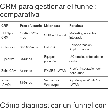
CRM para gestionar el funnel:
comparativa
CRM
Precio/usuario
Mejor para
Fortaleza
HubSpot
Gratis / $20+
Marketing + ventas
SMB + inbound
CRM
mes
integrado
Personalización,
Salesforce
$25-300/mes
Enterprise
AppExchange
Equipos
UX simple, enfocado en
Pipedrive
$14/mes
pequeños
deals
Precio, integración con
Zoho CRM
$14/mes
PYMES LATAM
Zoho suite
Kommo
Ventas por
Pipeline por WhatsApp +
$15/mes
(AMO)
WhatsApp
LATAM
Cómo diagnosticar un funnel con