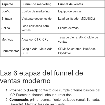
Aspecto
Funnel de marketing
Funnel de ventas
Dueño
Equipo de marketing
Equipo de ventas
Entrada
Visitante desconocido
Lead calificado (MQL/SQL)
Lead calificado para
Salida
Cliente cerrado
ventas
Tasa de cierre, ARR, ciclo de
Métricas
Alcance, CTR, CPL
ventas
Google Ads, Meta Ads,
CRM: Salesforce, HubSpot,
Herramientas
SEO
Pipedrive
Las 6 etapas del funnel de
ventas moderno
Prospecto (Lead)
: contacto que cumple criterios básicos del
ICP. Fuente: outbound, inbound, referidos
Contactado
: primer acercamiento realizado (email, llamada,
LinkedIn). Métrica: tasa de respuesta