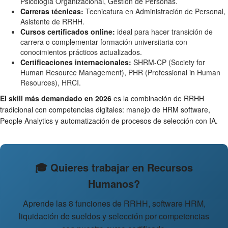
Psicología Organizacional, Gestión de Personas.
Carreras técnicas:
Tecnicatura en Administración de Personal,
Asistente de RRHH.
Cursos certificados online:
ideal para hacer transición de
carrera o complementar formación universitaria con
conocimientos prácticos actualizados.
Certificaciones internacionales:
SHRM-CP (Society for
Human Resource Management), PHR (Professional in Human
Resources), HRCI.
El skill más demandado en 2026
es la combinación de RRHH
tradicional con competencias digitales: manejo de HRM software,
People Analytics y automatización de procesos de selección con IA.
🎓 Quieres trabajar en Recursos
Humanos?
Aprende las 8 funciones de RRHH, software HRM,
liquidación de sueldos y selección por competencias