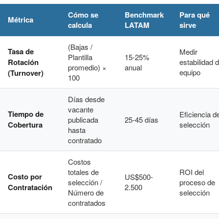
Cómo se
Benchmark
Para qué
Métrica
calcula
LATAM
sirve
(Bajas /
Tasa de
Medir
Plantilla
15-25%
Rotación
estabilidad d
promedio) ×
anual
equipo
(Turnover)
100
Días desde
vacante
Tiempo de
Eficiencia d
publicada
25-45 días
Cobertura
selección
hasta
contratado
Costos
totales de
ROI del
Costo por
US$500-
selección /
proceso de
Contratación
2.500
Número de
selección
contratados