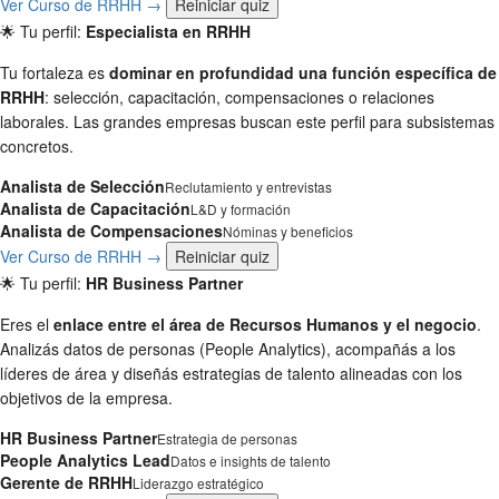
Ver Curso de RRHH →
Reiniciar quiz
🌟 Tu perfil:
Especialista en RRHH
Tu fortaleza es
dominar en profundidad una función específica de
RRHH
: selección, capacitación, compensaciones o relaciones
laborales. Las grandes empresas buscan este perfil para subsistemas
concretos.
Analista de Selección
Reclutamiento y entrevistas
Analista de Capacitación
L&D y formación
Analista de Compensaciones
Nóminas y beneficios
Ver Curso de RRHH →
Reiniciar quiz
🌟 Tu perfil:
HR Business Partner
Eres el
enlace entre el área de Recursos Humanos y el negocio
.
Analizás datos de personas (People Analytics), acompañás a los
líderes de área y diseñás estrategias de talento alineadas con los
objetivos de la empresa.
HR Business Partner
Estrategia de personas
People Analytics Lead
Datos e insights de talento
Gerente de RRHH
Liderazgo estratégico