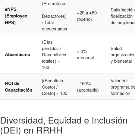
(Promotores
eNPS
-
Satisfacción
+20 a +50
(Employee
Detractores)
fidelización
(bueno)
NPS)
/ Total
del emplead
encuestados
(Días
perdidos /
Salud
< 3%
Absentismo
Días hábiles
organizacion
mensual
totales) ×
y bienestar
100
[(Beneficio -
Valor del
ROI de
+150%
Costo) /
programa d
Capacitación
(aceptable)
Costo] × 100
formación
Diversidad, Equidad e Inclusión
(DEI) en RRHH