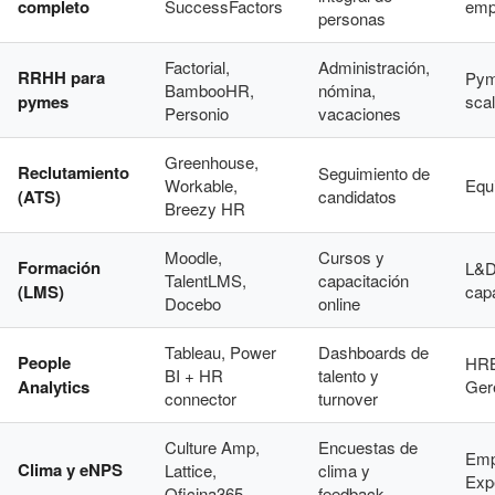
completo
SuccessFactors
emp
personas
Factorial,
Administración,
RRHH para
Pym
BambooHR,
nómina,
pymes
sca
Personio
vacaciones
Greenhouse,
Reclutamiento
Seguimiento de
Workable,
Equ
(ATS)
candidatos
Breezy HR
Moodle,
Cursos y
Formación
L&D
TalentLMS,
capacitación
(LMS)
cap
Docebo
online
Tableau, Power
Dashboards de
People
HRB
BI + HR
talento y
Analytics
Ger
connector
turnover
Culture Amp,
Encuestas de
Emp
Clima y eNPS
Lattice,
clima y
Exp
Oficina365
feedback