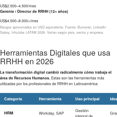
US$2.500–4.500/mes
Gerente / Director de RRHH (12+ años)
US$4.500–8.000+/mes
Rangos aproximados en USD equivalente. Fuente: Bumeran, LinkedIn
Salary, InfoJobs LATAM 2026. Varían según país, sector y empresa.
Herramientas Digitales que usa
RRHH en 2026
La transformación digital cambió radicalmente cómo trabaja el
área de Recursos Humanos.
Estas son las herramientas más
utilizadas por los profesionales de RRHH en Latinoamérica:
Categoría
Herramienta
Uso principal
Ide
Gestión
HRM
Workday, SAP
Gra
integral de