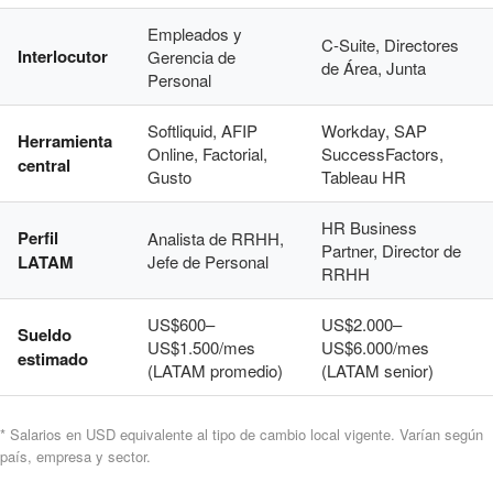
Empleados y
C-Suite, Directores
Interlocutor
Gerencia de
de Área, Junta
Personal
Softliquid, AFIP
Workday, SAP
Herramienta
Online, Factorial,
SuccessFactors,
central
Gusto
Tableau HR
HR Business
Perfil
Analista de RRHH,
Partner, Director de
LATAM
Jefe de Personal
RRHH
US$600–
US$2.000–
Sueldo
US$1.500/mes
US$6.000/mes
estimado
(LATAM promedio)
(LATAM senior)
* Salarios en USD equivalente al tipo de cambio local vigente. Varían según
país, empresa y sector.