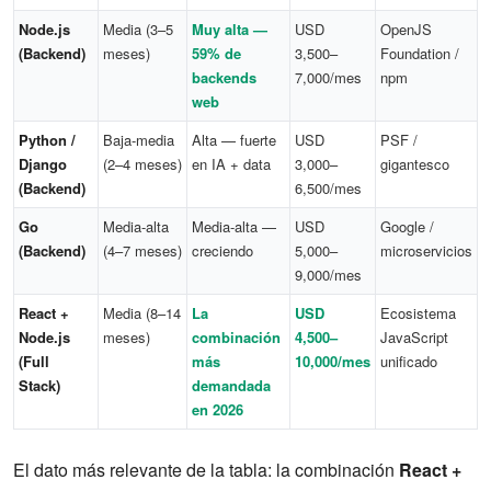
Node.js
Media (3–5
Muy alta —
USD
OpenJS
(Backend)
meses)
59% de
3,500–
Foundation /
backends
7,000/mes
npm
web
Python /
Baja-media
Alta — fuerte
USD
PSF /
Django
(2–4 meses)
en IA + data
3,000–
gigantesco
(Backend)
6,500/mes
Go
Media-alta
Media-alta —
USD
Google /
(Backend)
(4–7 meses)
creciendo
5,000–
microservicios
9,000/mes
React +
Media (8–14
La
USD
Ecosistema
Node.js
meses)
combinación
4,500–
JavaScript
(Full
más
10,000/mes
unificado
Stack)
demandada
en 2026
El dato más relevante de la tabla: la combinación
React +