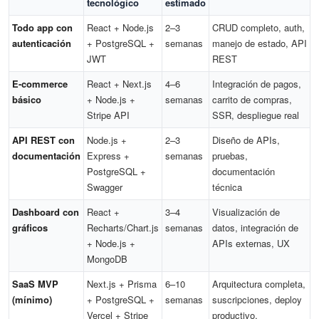
tecnológico
estimado
Todo app con
React + Node.js
2–3
CRUD completo, auth,
autenticación
+ PostgreSQL +
semanas
manejo de estado, API
JWT
REST
E-commerce
React + Next.js
4–6
Integración de pagos,
básico
+ Node.js +
semanas
carrito de compras,
Stripe API
SSR, despliegue real
API REST con
Node.js +
2–3
Diseño de APIs,
documentación
Express +
semanas
pruebas,
PostgreSQL +
documentación
Swagger
técnica
Dashboard con
React +
3–4
Visualización de
gráficos
Recharts/Chart.js
semanas
datos, integración de
+ Node.js +
APIs externas, UX
MongoDB
SaaS MVP
Next.js + Prisma
6–10
Arquitectura completa,
(mínimo)
+ PostgreSQL +
semanas
suscripciones, deploy
Vercel + Stripe
productivo,