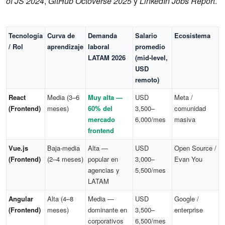
of JS 2024
,
GitHub Octoverse 2025
y
LinkedIn Jobs Report
.
Tecnología
Curva de
Demanda
Salario
Ecosistema
/ Rol
aprendizaje
laboral
promedio
LATAM 2026
(mid-level,
USD
remoto)
React
Media (3–6
Muy alta —
USD
Meta /
(Frontend)
meses)
60% del
3,500–
comunidad
mercado
6,000/mes
masiva
frontend
Vue.js
Baja-media
Alta —
USD
Open Source /
(Frontend)
(2–4 meses)
popular en
3,000–
Evan You
agencias y
5,500/mes
LATAM
Angular
Alta (4–8
Media —
USD
Google /
(Frontend)
meses)
dominante en
3,500–
enterprise
corporativos
6,500/mes