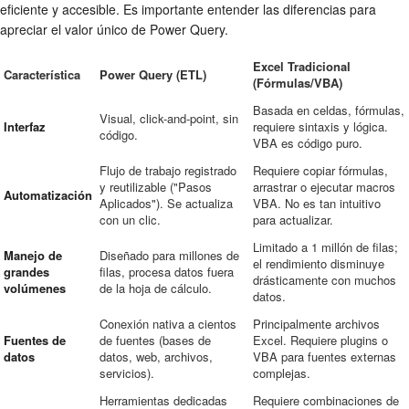
eficiente y accesible. Es importante entender las diferencias para
apreciar el valor único de Power Query.
Excel Tradicional
Característica
Power Query (ETL)
(Fórmulas/VBA)
Basada en celdas, fórmulas,
Visual, click-and-point, sin
Interfaz
requiere sintaxis y lógica.
código.
VBA es código puro.
Flujo de trabajo registrado
Requiere copiar fórmulas,
y reutilizable ("Pasos
arrastrar o ejecutar macros
Automatización
Aplicados"). Se actualiza
VBA. No es tan intuitivo
con un clic.
para actualizar.
Limitado a 1 millón de filas;
Manejo de
Diseñado para millones de
el rendimiento disminuye
grandes
filas, procesa datos fuera
drásticamente con muchos
volúmenes
de la hoja de cálculo.
datos.
Conexión nativa a cientos
Principalmente archivos
Fuentes de
de fuentes (bases de
Excel. Requiere plugins o
datos
datos, web, archivos,
VBA para fuentes externas
servicios).
complejas.
Herramientas dedicadas
Requiere combinaciones de