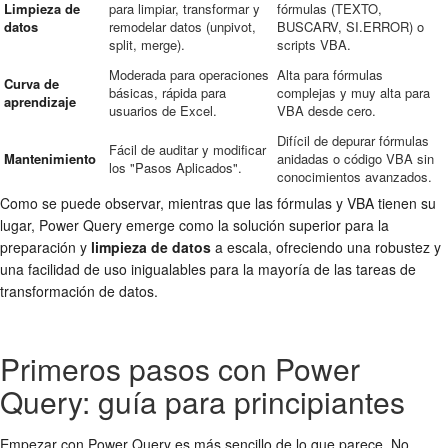
Limpieza de
para limpiar, transformar y
fórmulas (TEXTO,
datos
remodelar datos (unpivot,
BUSCARV, SI.ERROR) o
split, merge).
scripts VBA.
Moderada para operaciones
Alta para fórmulas
Curva de
básicas, rápida para
complejas y muy alta para
aprendizaje
usuarios de Excel.
VBA desde cero.
Difícil de depurar fórmulas
Fácil de auditar y modificar
Mantenimiento
anidadas o código VBA sin
los "Pasos Aplicados".
conocimientos avanzados.
Como se puede observar, mientras que las fórmulas y VBA tienen su
lugar, Power Query emerge como la solución superior para la
preparación y
limpieza de datos
a escala, ofreciendo una robustez y
una facilidad de uso inigualables para la mayoría de las tareas de
transformación de datos.
Primeros pasos con Power
Query: guía para principiantes
Empezar con Power Query es más sencillo de lo que parece. No