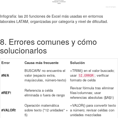
Infografía: las 20 funciones de Excel más usadas en entornos
laborales LATAM, organizadas por categoría y nivel de dificultad.
8. Errores comunes y cómo
solucionarlos
Error
Causa más frecuente
Solución
BUSCARV no encuentra el
=TRIM() en el valor buscado;
#N/A
valor (espacio extra,
usar
; verificar
SI.ERROR
mayúsculas, número-texto)
formato de celda
Revisar fórmula tras eliminar
Referencia a celda
#REF!
filas/columnas; usar
eliminada o fuera de rango
referencias absolutas ($A$1)
Operación matemática
=VALOR() para convertir texto
#VALOR!
sobre texto ("12 unidades" +
a número; revisar celdas con
5)
unidades mezcladas