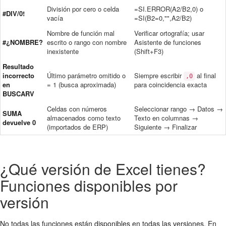
División por cero o celda
=SI.ERROR(A2/B2,0) o
#DIV/0!
vacía
=SI(B2=0,"",A2/B2)
Nombre de función mal
Verificar ortografía; usar
#¿NOMBRE?
escrito o rango con nombre
Asistente de funciones
inexistente
(Shift+F3)
Resultado
incorrecto
Último parámetro omitido o
Siempre escribir
al final
,0
en
= 1 (busca aproximada)
para coincidencia exacta
BUSCARV
Celdas con números
Seleccionar rango → Datos →
SUMA
almacenados como texto
Texto en columnas →
devuelve 0
(importados de ERP)
Siguiente → Finalizar
¿Qué versión de Excel tienes?
Funciones disponibles por
versión
No todas las funciones están disponibles en todas las versiones. En