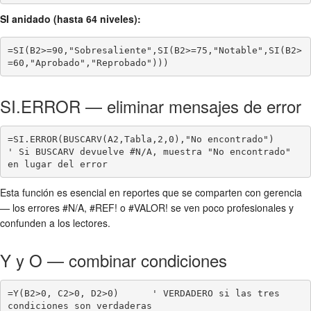
SI anidado (hasta 64 niveles):
=SI(B2>=90,"Sobresaliente",SI(B2>=75,"Notable",SI(B2>
=60,"Aprobado","Reprobado")))
SI.ERROR — eliminar mensajes de error
=SI.ERROR(BUSCARV(A2,Tabla,2,0),"No encontrado")

' Si BUSCARV devuelve #N/A, muestra "No encontrado" 
en lugar del error
Esta función es esencial en reportes que se comparten con gerencia
— los errores #N/A, #REF! o #VALOR! se ven poco profesionales y
confunden a los lectores.
Y y O — combinar condiciones
=Y(B2>0, C2>0, D2>0)      ' VERDADERO si las tres 
condiciones son verdaderas
