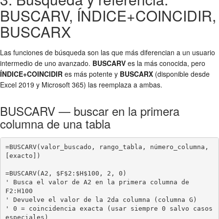
BUSCARV, ÍNDICE+COINCIDIR,
BUSCARX
Las funciones de búsqueda son las que más diferencian a un usuario
intermedio de uno avanzado.
BUSCARV
es la más conocida, pero
ÍNDICE+COINCIDIR
es más potente y
BUSCARX
(disponible desde
Excel 2019 y Microsoft 365) las reemplaza a ambas.
BUSCARV — buscar en la primera
columna de una tabla
=BUSCARV(valor_buscado, rango_tabla, número_columna, 
[exacto])

=BUSCARV(A2, $F$2:$H$100, 2, 0)

' Busca el valor de A2 en la primera columna de 
F2:H100

' Devuelve el valor de la 2da columna (columna G)

' 0 = coincidencia exacta (usar siempre 0 salvo casos 
especiales)