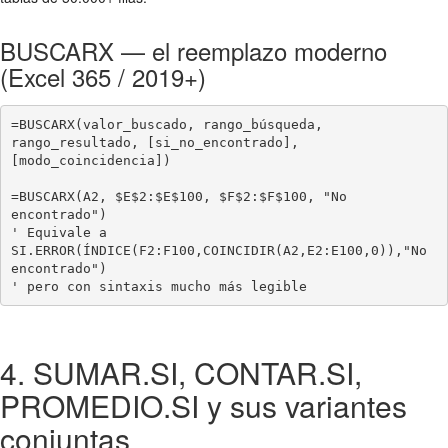
BUSCARX — el reemplazo moderno
(Excel 365 / 2019+)
=BUSCARX(valor_buscado, rango_búsqueda, 
rango_resultado, [si_no_encontrado], 
[modo_coincidencia])

=BUSCARX(A2, $E$2:$E$100, $F$2:$F$100, "No 
encontrado")

' Equivale a 
SI.ERROR(ÍNDICE(F2:F100,COINCIDIR(A2,E2:E100,0)),"No 
encontrado")

' pero con sintaxis mucho más legible
4. SUMAR.SI, CONTAR.SI,
PROMEDIO.SI y sus variantes
conjuntas