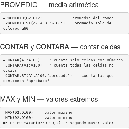
PROMEDIO — media aritmética
=PROMEDIO(B2:B12)           ' promedio del rango

=PROMEDIO.SI(A2:A50,">=60")  ' promedio solo de 
valores ≥60
CONTAR y CONTARA — contar celdas
=CONTAR(A1:A100)    ' cuenta solo celdas con números

=CONTARA(A1:A100)   ' cuenta todas las celdas no 
vacías

=CONTAR.SI(A1:A100,"aprobado")  ' cuenta las que 
contienen "aprobado"
MAX y MIN — valores extremos
=MAX(D2:D100)   ' valor máximo

=MIN(D2:D100)   ' valor mínimo

=K.ESIMO.MAYOR(D2:D100,2)  ' segundo mayor valor