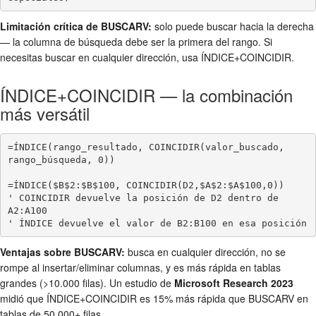
Limitación crítica de BUSCARV:
solo puede buscar hacia la derecha
— la columna de búsqueda debe ser la primera del rango. Si
necesitas buscar en cualquier dirección, usa ÍNDICE+COINCIDIR.
ÍNDICE+COINCIDIR — la combinación
más versátil
=ÍNDICE(rango_resultado, COINCIDIR(valor_buscado, 
rango_búsqueda, 0))

=ÍNDICE($B$2:$B$100, COINCIDIR(D2,$A$2:$A$100,0))

' COINCIDIR devuelve la posición de D2 dentro de 
A2:A100

' ÍNDICE devuelve el valor de B2:B100 en esa posición
Ventajas sobre BUSCARV:
busca en cualquier dirección, no se
rompe al insertar/eliminar columnas, y es más rápida en tablas
grandes (>10.000 filas). Un estudio de
Microsoft Research 2023
midió que ÍNDICE+COINCIDIR es 15% más rápida que BUSCARV en
tablas de 50.000+ filas.