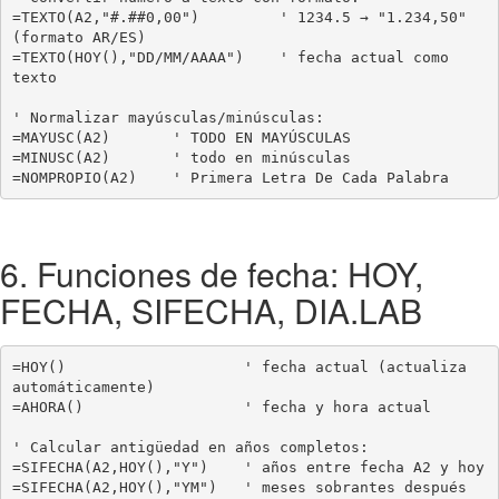
=TEXTO(A2,"#.##0,00")         ' 1234.5 → "1.234,50" 
(formato AR/ES)

=TEXTO(HOY(),"DD/MM/AAAA")    ' fecha actual como 
texto

' Normalizar mayúsculas/minúsculas:

=MAYUSC(A2)       ' TODO EN MAYÚSCULAS

=MINUSC(A2)       ' todo en minúsculas

=NOMPROPIO(A2)    ' Primera Letra De Cada Palabra
6. Funciones de fecha: HOY,
FECHA, SIFECHA, DIA.LAB
=HOY()                    ' fecha actual (actualiza 
automáticamente)

=AHORA()                  ' fecha y hora actual

' Calcular antigüedad en años completos:

=SIFECHA(A2,HOY(),"Y")    ' años entre fecha A2 y hoy

=SIFECHA(A2,HOY(),"YM")   ' meses sobrantes después 