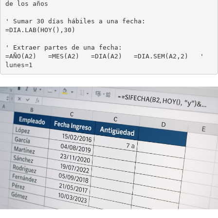
de los años

' Sumar 30 días hábiles a una fecha:

=DIA.LAB(HOY(),30)

' Extraer partes de una fecha:

=AÑO(A2)   =MES(A2)   =DIA(A2)   =DIA.SEM(A2,2)   ' 
lunes=1