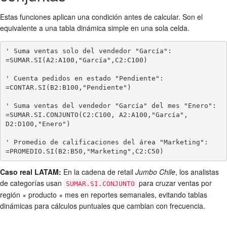
Estas funciones aplican una condición antes de calcular. Son el
equivalente a una tabla dinámica simple en una sola celda.
' Suma ventas solo del vendedor "García":

=SUMAR.SI(A2:A100,"García",C2:C100)

' Cuenta pedidos en estado "Pendiente":

=CONTAR.SI(B2:B100,"Pendiente")

' Suma ventas del vendedor "García" del mes "Enero":

=SUMAR.SI.CONJUNTO(C2:C100, A2:A100,"García", 
D2:D100,"Enero")

' Promedio de calificaciones del área "Marketing":

=PROMEDIO.SI(B2:B50,"Marketing",C2:C50)
Caso real LATAM:
En la cadena de retail
Jumbo Chile
, los analistas
de categorías usan
para cruzar ventas por
SUMAR.SI.CONJUNTO
región × producto × mes en reportes semanales, evitando tablas
dinámicas para cálculos puntuales que cambian con frecuencia.