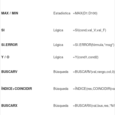
MAX / MIN
Estadística
=MAX(D1:D100)
SI
Lógica
=SI(cond,val_V,val_F)
SI.ERROR
Lógica
=SI.ERROR(fórmula,"msg")
Y / O
Lógica
=Y(cond1,cond2)
BUSCARV
Búsqueda
=BUSCARV(val,rango,col,0)
ÍNDICE+COINCIDIR
Búsqueda
=ÍNDICE(res,COINCIDIR(val
BUSCARX
Búsqueda
=BUSCARX(val,bus,res,"N/