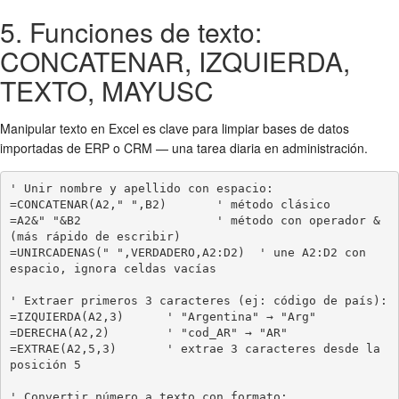
5. Funciones de texto:
CONCATENAR, IZQUIERDA,
TEXTO, MAYUSC
Manipular texto en Excel es clave para limpiar bases de datos
importadas de ERP o CRM — una tarea diaria en administración.
' Unir nombre y apellido con espacio:

=CONCATENAR(A2," ",B2)       ' método clásico

=A2&" "&B2                   ' método con operador & 
(más rápido de escribir)

=UNIRCADENAS(" ",VERDADERO,A2:D2)  ' une A2:D2 con 
espacio, ignora celdas vacías

' Extraer primeros 3 caracteres (ej: código de país):

=IZQUIERDA(A2,3)      ' "Argentina" → "Arg"

=DERECHA(A2,2)        ' "cod_AR" → "AR"

=EXTRAE(A2,5,3)       ' extrae 3 caracteres desde la 
posición 5

' Convertir número a texto con formato:
