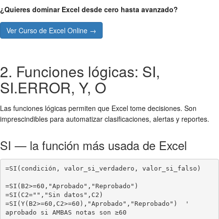
¿Quieres dominar Excel desde cero hasta avanzado?
Ver Curso de Excel Online →
2. Funciones lógicas: SI,
SI.ERROR, Y, O
Las funciones lógicas permiten que Excel tome decisiones. Son
imprescindibles para automatizar clasificaciones, alertas y reportes.
SI — la función más usada de Excel
=SI(condición, valor_si_verdadero, valor_si_falso)

=SI(B2>=60,"Aprobado","Reprobado")

=SI(C2="","Sin datos",C2)

=SI(Y(B2>=60,C2>=60),"Aprobado","Reprobado")  ' 
aprobado si AMBAS notas son ≥60