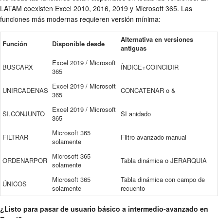
LATAM coexisten Excel 2010, 2016, 2019 y Microsoft 365. Las
funciones más modernas requieren versión mínima:
Alternativa en versiones
Función
Disponible desde
antiguas
Excel 2019 / Microsoft
BUSCARX
ÍNDICE+COINCIDIR
365
Excel 2019 / Microsoft
UNIRCADENAS
CONCATENAR o &
365
Excel 2019 / Microsoft
SI.CONJUNTO
SI anidado
365
Microsoft 365
FILTRAR
Filtro avanzado manual
solamente
Microsoft 365
ORDENARPOR
Tabla dinámica o JERARQUIA
solamente
Microsoft 365
Tabla dinámica con campo de
ÚNICOS
solamente
recuento
¿Listo para pasar de usuario básico a intermedio-avanzado en