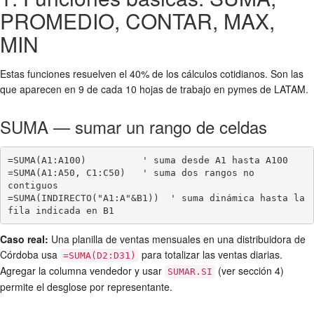
PROMEDIO, CONTAR, MAX,
MIN
Estas funciones resuelven el 40% de los cálculos cotidianos. Son las
que aparecen en 9 de cada 10 hojas de trabajo en pymes de LATAM.
SUMA — sumar un rango de celdas
=SUMA(A1:A100)          ' suma desde A1 hasta A100

=SUMA(A1:A50, C1:C50)   ' suma dos rangos no 
contiguos

=SUMA(INDIRECTO("A1:A"&B1))  ' suma dinámica hasta la 
fila indicada en B1
Caso real:
Una planilla de ventas mensuales en una distribuidora de
Córdoba usa
para totalizar las ventas diarias.
=SUMA(D2:D31)
Agregar la columna vendedor y usar
(ver sección 4)
SUMAR.SI
permite el desglose por representante.