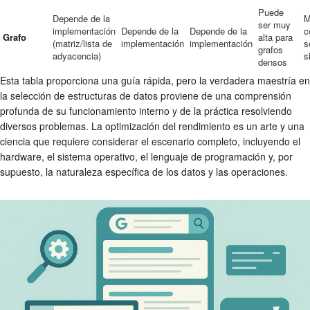
Puede
Depende de la
M
ser muy
implementación
Depende de la
Depende de la
c
Grafo
alta para
(matriz/lista de
implementación
implementación
s
grafos
adyacencia)
s
densos
Esta tabla proporciona una guía rápida, pero la verdadera maestría en
la selección de estructuras de datos proviene de una comprensión
profunda de su funcionamiento interno y de la práctica resolviendo
diversos problemas. La optimización del rendimiento es un arte y una
ciencia que requiere considerar el escenario completo, incluyendo el
hardware, el sistema operativo, el lenguaje de programación y, por
supuesto, la naturaleza específica de los datos y las operaciones.