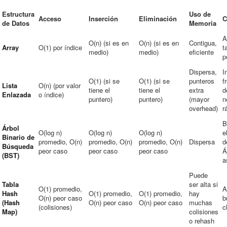
Estructura
Uso de
Acceso
Inserción
Eliminación
C
de Datos
Memoria
A
O(n) (si es en
O(n) (si es en
Contigua,
Array
O(1) por índice
t
medio)
medio)
eficiente
p
Dispersa,
I
O(1) (si se
O(1) (si se
punteros
f
Lista
O(n) (por valor
tiene el
tiene el
extra
d
Enlazada
o índice)
puntero)
puntero)
(mayor
n
overhead)
r
B
Árbol
O(log n)
O(log n)
O(log n)
e
Binario de
promedio, O(n)
promedio, O(n)
promedio, O(n)
Dispersa
d
Búsqueda
peor caso
peor caso
peor caso
Á
(BST)
a
Puede
Tabla
ser alta si
O(1) promedio,
A
Hash
O(1) promedio,
O(1) promedio,
hay
O(n) peor caso
b
(Hash
O(n) peor caso
O(n) peor caso
muchas
(colisiones)
c
Map)
colisiones
o rehash