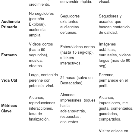
conversión rápida.
visual.
crecimiento.
No seguidores
Seguidores
Seguidores y
(pestaña
Audiencia
existentes,
usuarios que
Explorar),
Primaria
audiencias
buscan contenido
audiencia
cercanas.
de calidad.
amplia.
Videos cortos
Imágenes
Fotos/videos cortos
(hasta 90
estáticas,
(hasta 15 seg/clip),
Formato
segundos),
carruseles, videos
stickers
música,
largos (más de 90
interactivos.
efectos.
seg).
Larga, contenido
Perenne,
24 horas (salvo en
Vida Útil
perenne con
permanece en el
Destacadas).
potencial viral.
perfil.
Alcance,
Alcance,
Alcance,
impresiones, toques
reproducciones,
impresiones, me
Métricas
hacia
interacciones,
gusta, comentarios,
Clave
adelante/atrás,
tasa de
guardados,
respuestas,
finalización.
compartidos.
encuestas.
Visitar enlace en