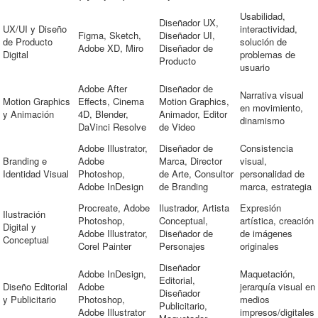
Usabilidad,
Diseñador UX,
UX/UI y Diseño
interactividad,
Figma, Sketch,
Diseñador UI,
de Producto
solución de
Adobe XD, Miro
Diseñador de
Digital
problemas de
Producto
usuario
Adobe After
Diseñador de
Narrativa visual
Motion Graphics
Effects, Cinema
Motion Graphics,
en movimiento,
y Animación
4D, Blender,
Animador, Editor
dinamismo
DaVinci Resolve
de Video
Adobe Illustrator,
Diseñador de
Consistencia
Branding e
Adobe
Marca, Director
visual,
Identidad Visual
Photoshop,
de Arte, Consultor
personalidad de
Adobe InDesign
de Branding
marca, estrategia
Procreate, Adobe
Ilustrador, Artista
Expresión
Ilustración
Photoshop,
Conceptual,
artística, creación
Digital y
Adobe Illustrator,
Diseñador de
de imágenes
Conceptual
Corel Painter
Personajes
originales
Diseñador
Adobe InDesign,
Maquetación,
Editorial,
Diseño Editorial
Adobe
jerarquía visual en
Diseñador
y Publicitario
Photoshop,
medios
Publicitario,
Adobe Illustrator
impresos/digitales