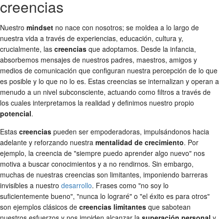
creencias
Nuestro
mindset
no nace con nosotros; se moldea a lo largo de
nuestra vida a través de experiencias, educación, cultura y,
crucialmente, las
creencias
que adoptamos. Desde la infancia,
absorbemos mensajes de nuestros padres, maestros, amigos y
medios de comunicación que configuran nuestra percepción de lo que
es posible y lo que no lo es. Estas creencias se internalizan y operan a
menudo a un nivel subconsciente, actuando como filtros a través de
los cuales interpretamos la realidad y definimos nuestro propio
potencial
.
Estas
creencias
pueden ser empoderadoras, impulsándonos hacia
adelante y reforzando nuestra
mentalidad de crecimiento
. Por
ejemplo, la creencia de "siempre puedo aprender algo nuevo" nos
motiva a buscar conocimientos y a no rendirnos. Sin embargo,
muchas de nuestras creencias son limitantes, imponiendo barreras
invisibles a nuestro
desarrollo
. Frases como "no soy lo
suficientemente bueno", "nunca lo lograré" o "el éxito es para otros"
son ejemplos clásicos de
creencias limitantes
que sabotean
nuestros esfuerzos y nos impiden alcanzar la
superación personal
y