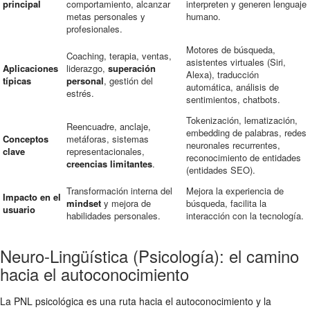
principal
comportamiento, alcanzar
interpreten y generen lenguaje
metas personales y
humano.
profesionales.
Motores de búsqueda,
Coaching, terapia, ventas,
asistentes virtuales (Siri,
Aplicaciones
liderazgo,
superación
Alexa), traducción
típicas
personal
, gestión del
automática, análisis de
estrés.
sentimientos, chatbots.
Tokenización, lematización,
Reencuadre, anclaje,
embedding de palabras, redes
Conceptos
metáforas, sistemas
neuronales recurrentes,
clave
representacionales,
reconocimiento de entidades
creencias limitantes
.
(entidades SEO).
Transformación interna del
Mejora la experiencia de
Impacto en el
mindset
y mejora de
búsqueda, facilita la
usuario
habilidades personales.
interacción con la tecnología.
Neuro-Lingüística (Psicología): el camino
hacia el autoconocimiento
La PNL psicológica es una ruta hacia el autoconocimiento y la