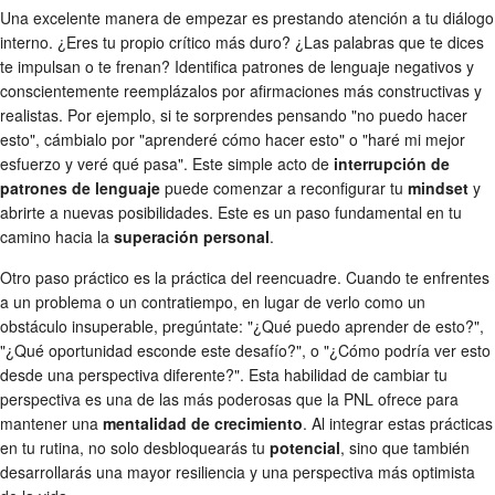
Una excelente manera de empezar es prestando atención a tu diálogo
interno. ¿Eres tu propio crítico más duro? ¿Las palabras que te dices
te impulsan o te frenan? Identifica patrones de lenguaje negativos y
conscientemente reemplázalos por afirmaciones más constructivas y
realistas. Por ejemplo, si te sorprendes pensando "no puedo hacer
esto", cámbialo por "aprenderé cómo hacer esto" o "haré mi mejor
esfuerzo y veré qué pasa". Este simple acto de
interrupción de
patrones de lenguaje
puede comenzar a reconfigurar tu
mindset
y
abrirte a nuevas posibilidades. Este es un paso fundamental en tu
camino hacia la
superación personal
.
Otro paso práctico es la práctica del reencuadre. Cuando te enfrentes
a un problema o un contratiempo, en lugar de verlo como un
obstáculo insuperable, pregúntate: "¿Qué puedo aprender de esto?",
"¿Qué oportunidad esconde este desafío?", o "¿Cómo podría ver esto
desde una perspectiva diferente?". Esta habilidad de cambiar tu
perspectiva es una de las más poderosas que la PNL ofrece para
mantener una
mentalidad de crecimiento
. Al integrar estas prácticas
en tu rutina, no solo desbloquearás tu
potencial
, sino que también
desarrollarás una mayor resiliencia y una perspectiva más optimista