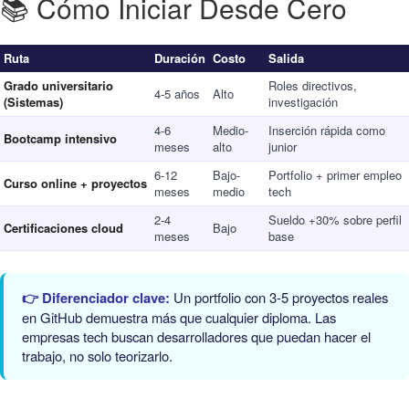
📚 Cómo Iniciar Desde Cero
Ruta
Duración
Costo
Salida
Grado universitario
Roles directivos,
4-5 años
Alto
(Sistemas)
investigación
4-6
Medio-
Inserción rápida como
Bootcamp intensivo
meses
alto
junior
6-12
Bajo-
Portfolio + primer empleo
Curso online + proyectos
meses
medio
tech
2-4
Sueldo +30% sobre perfil
Certificaciones cloud
Bajo
meses
base
👉 Diferenciador clave:
Un portfolio con 3-5 proyectos reales
en GitHub demuestra más que cualquier diploma. Las
empresas tech buscan desarrolladores que puedan hacer el
trabajo, no solo teorizarlo.