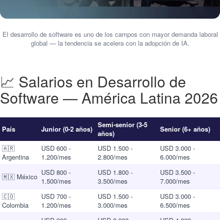
El desarrollo de software es uno de los campos con mayor demanda laboral
global — la tendencia se acelera con la adopción de IA.
📈 Salarios en Desarrollo de
Software — América Latina 2026
Semi-senior (3-5
País
Junior (0-2 años)
Senior (6+ años)
años)
🇦🇷
USD 600 -
USD 1.500 -
USD 3.000 -
Argentina
1.200/mes
2.800/mes
6.000/mes
USD 800 -
USD 1.800 -
USD 3.500 -
🇲🇽 México
1.500/mes
3.500/mes
7.000/mes
🇨🇴
USD 700 -
USD 1.500 -
USD 3.000 -
Colombia
1.200/mes
3.000/mes
6.500/mes