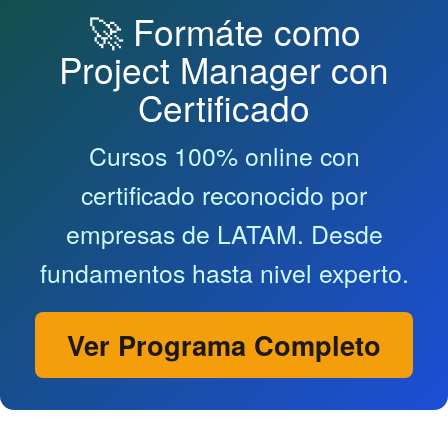
🚀 Formáte como
Project Manager con
Certificado
Cursos 100% online con
certificado reconocido por
empresas de LATAM. Desde
fundamentos hasta nivel experto.
Ver Programa Completo