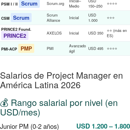
Inicial–
USD
Scrum
Scrum.org
⭐⭐⭐⭐
PSM I / II
Medio
150–250
Scrum
USD
Scrum
Inicial
⭐⭐⭐
CSM
Alliance
1.000
PRINCE2 Found.
⭐⭐ (más en
AXELOS
Inicial
USD 350
PRINCE2
ES)
Avanzado
PMP
PMI
USD 495
⭐⭐⭐⭐
PMI-ACP
ágil
Salarios de Project Manager en
América Latina 2026
💰 Rango salarial por nivel (en
USD/mes)
Junior PM (0-2 años)
USD 1.200 – 1.800